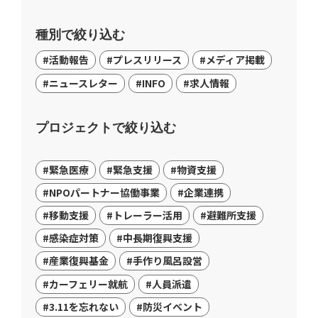
種別で絞り込む
#活動報告
#プレスリリース
#メディア掲載
#ニュースレター
#INFO
#求人情報
プロジェクトで絞り込む
#緊急医療
#緊急支援
#物資支援
#NPOパートナー協働事業
#企業連携
#移動支援
#トレーラー活用
#避難所支援
#感染症対策
#中長期復興支援
#産業復興基金
#手作り風呂設営
#カーフェリー就航
#人員派遣
#3.11を忘れない
#防災イベント