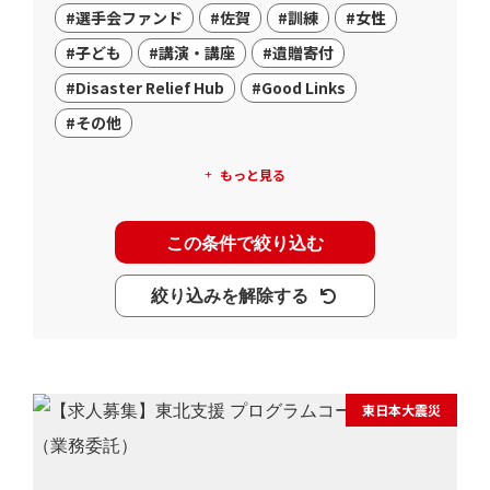
#選手会ファンド
#佐賀
#訓練
#女性
#子ども
#講演・講座
#遺贈寄付
#Disaster Relief Hub
#Good Links
#その他
もっと見る
この条件で絞り込む
絞り込みを解除する
東日本大震災