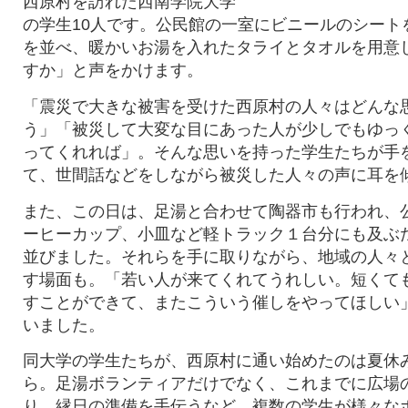
西原村を訪れた西南学院大学
の学生10人です。公民館の一室にビニールのシート
を並べ、暖かいお湯を入れたタライとタオルを用意
すか」と声をかけます。
「震災で大きな被害を受けた西原村の人々はどんな
う」「被災して大変な目にあった人が少しでもゆっ
ってくれれば」。そんな思いを持った学生たちが手
て、世間話などをしながら被災した人々の声に耳を
また、この日は、足湯と合わせて陶器市も行われ、
ーヒーカップ、小皿など軽トラック１台分にも及ぶ
並びました。それらを手に取りながら、地域の人々
す場面も。「若い人が来てくれてうれしい。短くて
すことができて、またこういう催しをやってほしい
いました。
同大学の学生たちが、西原村に通い始めたのは夏休
ら。足湯ボランティアだけでなく、これまでに広場
り、縁日の準備を手伝うなど、複数の学生が様々な