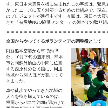
す。
東日本大震災を機に生まれたこの事業は、
緊急
かったニーズに広く対応するための仕組みで、
現在
のプロジェクトが進行中です。今回は、東日本大震
きた「
被災地NGO恊働センター」の熊本での取り組
＝＝＝＝＝＝＝＝＝＝＝＝＝＝＝＝＝＝＝＝＝＝＝
全国からやってくるボランティアの調整役として
阿蘇熊本空港から車で約15
分。
10月下旬の週末朝、
熊本
市と
阿蘇外輪山の中間に位置
する
西原村の公民館に、周辺
地域から50人ほどが集まって
きました。
車や徒歩でやってきた地域の
人々を待ち構えているのは、
福岡からバスで約2時間かけて