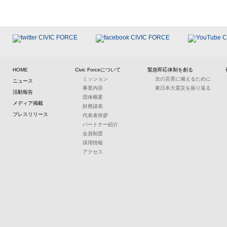
HOME
Civic Forceについて
緊急即応体制を創る
ミッション
次の災害に備えるために
ニュース
事業内容
東日本大震災を振り返る
活動報告
団体概要
メディア掲載
財務諸表
プレスリリース
代表者挨拶
パートナー紹介
会員制度
採用情報
アクセス