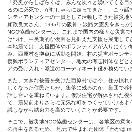
「発災からしばらくは、みんな次々と湧いてくる目
るのに必死で、がむしゃらに走ってきた」。こう話
ンティアセンターの一員として活動してきた
被災地
頼政良太さん。
1995年の阪神・淡路大震災をきっ
NGO恊働センターは、
これまで国内の様々な災害で
けつけ、中長期的な復興を見据えた支援を展開して
本地震では、支援団体やボランティアが入りにくい
み、
西原村を拠点に活動を開始。村の
災害ボランテ
復興ボランティアセンター、地元の有志団体などと
アの受け入れ・派遣のコーディネート役を務めてい
また、大きな被害を受けた西原村では今、住み慣れ
しくなった住民たちが、
集落に残るのか、集団で移
話し合いを重ねています。仮設住宅が解体された後
て、震災前よりさらに元気な町をつくっていけるよ
議しながら結束力を高めていくことが必要です。
そこで、
被災地NGO恊働センターは、
各地区の意向
の再生を図るため、 地元で生まれた団体「わかば mee