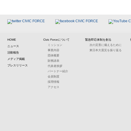
HOME
Civic Forceについて
緊急即応体制を創る
ミッション
次の災害に備えるために
ニュース
事業内容
東日本大震災を振り返る
活動報告
団体概要
メディア掲載
財務諸表
プレスリリース
代表者挨拶
パートナー紹介
会員制度
採用情報
アクセス