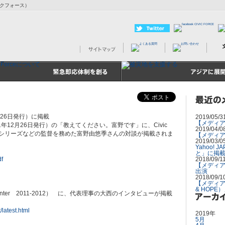
ビックフォース）
月26日発行）に掲載
2019/05/3
【メディ
1年12月26日発行）の「教えてください。富野です」に、Civic
2019/04/0
ム」シリーズなどの監督を務めた富野由悠季さんの対談が掲載されま
【メディア
2019/03/0
Yahoo!
と」に掲
f
2018/09/1
【メディア
出演
2018/09/1
【メディア
& HOPE
utumn-Winter 2011-2012） に、代表理事の大西のインタビューが掲載
/latest.html
2019年
5月