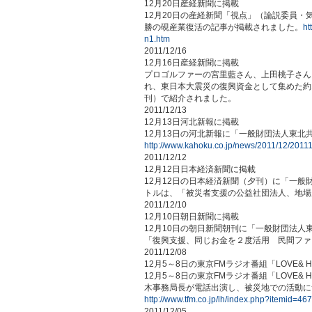
12月20日産経新聞に掲載
12月20日の産経新聞「視点」（論説委員
勝の硯産業復活の記事が掲載されました。
ht
n1.htm
2011/12/16
12月16日産経新聞に掲載
プロゴルファーの宮里藍さん、上田桃子さん、宮里
れ、東日本大震災の復興資金として集めた約1,
刊）で紹介されました。
2011/12/13
12月13日河北新報に掲載
12月13日の河北新報に「一般財団法人東
http://www.kahoku.co.jp/news/2011/12/201
2011/12/12
12月12日日本経済新聞に掲載
12月12日の日本経済新聞（夕刊）に「一
トルは、
「被災者支援の公益社団法人、地場
2011/12/10
12月10日朝日新聞に掲載
12月10日の朝日新聞朝刊に「一般財団法
「
復興支援、同じお金を２度活用 民間ファ
2011/12/08
12月5～8日の東京FMラジオ番組「LOVE& 
12月5～8日の東京FMラジオ番組「LOVE& H
木事務局長が電話出演し、被災地での活動に
http://www.tfm.co.jp/lh/index.php?itemid=46
2011/12/05