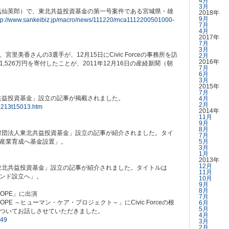
4月
3月
・気仙英郎）で、東北共益投資基金の第一号案件である宮城県・雄
2018年
9月
tp://www.sankeibiz.jp/macro/news/111220/mca1112200501000-
7月
4月
2017年
7月
3月
美香さんの3選手が、12月15日にCivic Forceの事務所を訪
2月
2016年
526万円を寄付したことが、2011年12月16日の産経新聞（朝
7月
6月
3月
2015年
7月
北共益投資基金」設立の記事が掲載されました。
4月
2月
11213t15013.htm
2014年
11月
9月
8月
般財団法人東北共益投資基金」設立の記事が紹介されました。タイ
7月
産業育成へ基金設置」。
5月
3月
1月
2013年
12月
人東北共益投資基金」設立の記事が紹介されました。タイトルは
11月
ンド設立へ」。
10月
9月
8月
HOPE」に出演
7月
OPE ～ヒューマン・ケア・プロジェクト～」にCivic Forceの根
6月
5月
ついてお話しさせていただきました。
4月
749
3月
2月