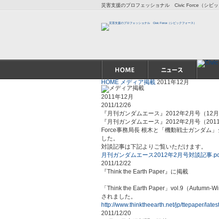
災害支援のプロフェッショナル Civic Force（シ
HOME
メディア掲載
2011年12月
2011年12月
2011/12/26
『月刊ガンダムエース』2012年2月号（12
『月刊ガンダムエース』2012年2月号（201
Force事務局長 根木と「機動戦士ガンダ
した。
対談記事は下記よりご覧いただけます。
月刊ガンダムエース2012年2月号対談記事.pd
2011/12/22
『Think the Earth Paper』に掲載
「Think the Earth Paper」vol.9（A
されました。
http://www.thinktheearth.net/jp/ttepaper/latest
2011/12/20