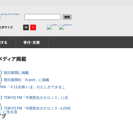
1
ア】朝日新聞に掲載
8
】朝日新聞社「A-port」に掲載
5
 JAPAN「-3.11企画-いま、わたしができるこ
載
1
】TOKYO FM「中西哲生のクロノス」に生
0
】TOKYO FM「中西哲生のクロノス（LOVE
）」に生出演