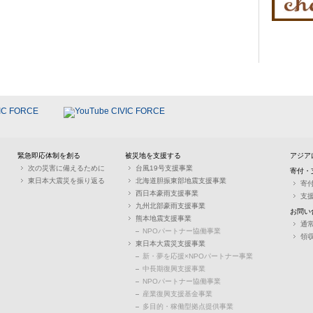
緊急即応体制を創る
被災地を支援する
アジア
次の災害に備えるために
台風19号支援事業
寄付・
東日本大震災を振り返る
北海道胆振東部地震支援事業
寄
西日本豪雨支援事業
支
九州北部豪雨支援事業
お問い
熊本地震支援事業
通
NPOパートナー協働事業
領
東日本大震災支援事業
新・夢を応援×NPOパートナー事業
中長期復興支援事業
NPOパートナー協働事業
産業復興支援基金事業
多目的・稼働型拠点提供事業