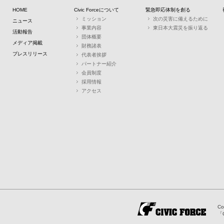
HOME
Civic Forceについて
緊急即応体制を創る
ミッション
次の災害に備えるために
ニュース
事業内容
東日本大震災を振り返る
活動報告
団体概要
メディア掲載
財務諸表
プレスリリース
代表者挨拶
パートナー紹介
会員制度
採用情報
アクセス
Co
「