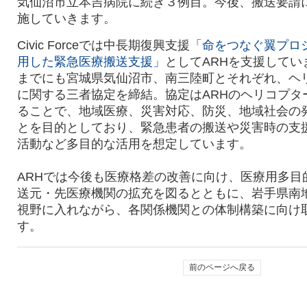
気仙沼市立本吉病院に続き３例目。今後、搬送要請
施していきます。
Civic Forceでは中長期復興支援
「命をつなぐ翼プロ
用した緊急医療搬送支援」
としてARHを支援してい
までにも宮城県気仙沼市、南三陸町とそれぞれ、ヘ
に関する三者協定を締結。協定はARHのヘリコプタ
ることで、地域医療、災害対応、防災、地域社会の
とを目的としており、緊急患者の搬送や災害時の支
活動など多目的な活用を想定しています。
ARHでは今後も医療格差の改善に向け、医療用多目
送元・先医療機関の拡充を図るとともに、岩手県南
視野に入れながら、各関係機関との体制構築に向け
す。
前のページへ戻る