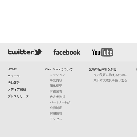
HOME
Civic Forceについて
緊急即応体制を創る
ミッション
次の災害に備えるために
ニュース
事業内容
東日本大震災を振り返る
活動報告
団体概要
メディア掲載
財務諸表
プレスリリース
代表者挨拶
パートナー紹介
会員制度
採用情報
アクセス