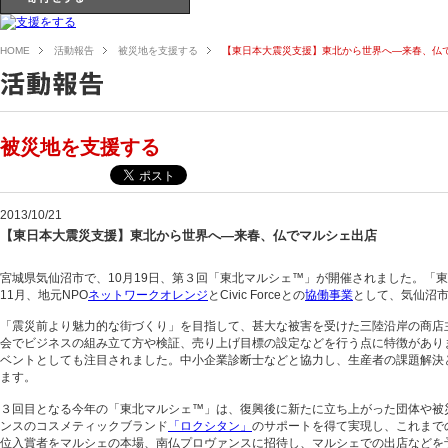
HOME
活動報告
被災地を支援する
【東日本大震災支援】東北から世界へ―来春、仏
被災地を支援する
2013/10/21
【東日本大震災支援】東北から世界へ―来春、仏でマルシェ出店
宮城県気仙沼市で、10月19日、第３回「東北マルシェ™」が開催されました。「
11月、地元NPO
ネットワークオレンジ
とCivic Forceとの
協働事業
として、気仙沼
「震災前より魅力的な街づくり」を目指して、甚大な被害を受けた三陸沿岸の商店主
会でビジネスの組み立て方や検証、売り上げ目標の設定などを行う点に特徴があります
ベントとしても注目されました。中小企業診断士などと協力し、生産者の課題解決
ます。
３回目となる今年の「東北マルシェ™」は、復興後に新たに立ち上がった団体や被災
ンスのコスメティックブランド
「ロクシタン」
のサポートを得て実現し、これまで
位入賞者をマルシェの本場、南仏プロヴァンスに招待し、マルシェでの出店などを