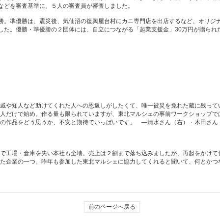
などを審査基準に、５人の審査員が審査しました。
勝。準優勝は、震災後、気仙沼の復興屋台村にカニ専門店を出店するなど、オリジ
した。優勝・準優勝の２団体には、自立につながる「起業支援金」30万円が贈られ
戚や知人など助けてくれた人への恩返しがしたくて、唯一被災を免れた蔵に残って
人だけで始め、作る量も限られていますが、東北マルシェの事前ワークショップで
の作品をどう思うか、不安と期待でいっぱいです」 ―清水さん（右）・木田さん
で工場・倉庫を失い本社も全壊。売上は２割まで落ち込みましたが、再起をかけて
た企業の一つ。昨年も参加した東北マルシェに協力してくれると聞いて、何とかつ
前のページへ戻る