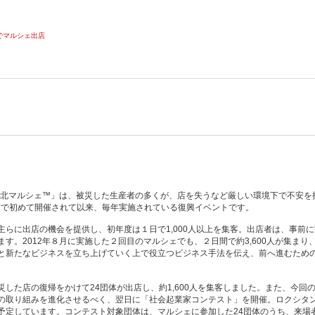
でマルシェ出店
東北マルシェ™」は、被災した生産者の多くが、店を失うなど厳しい環境下で不安を抱
市で初めて開催されて以来、毎年実施されている復興イベントです。
らに出店の機会を提供し、初年度は１日で1,000人以上を集客。出店者は、事前
。2012年８月に実施した２回目のマルシェでも、２日間で約3,600人が集まり
と新たなビジネスを立ち上げていく上で役立つビジネス手法を伝え、前へ進むため
した店の復帰をかけて24団体が出店し、約1,600人を集客しました。また、今回
の取り組みを進化させるべく、翌日に「社会起業家コンテスト」を開催。ロクシタ
予定しています。コンテスト対象団体は、マルシェに参加した24団体のうち、来場