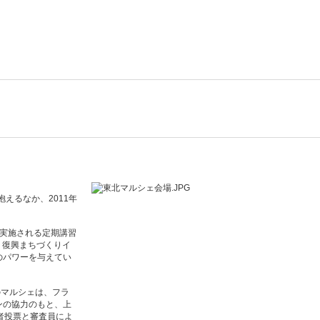
えるなか、2011年
に実施される定期講習
、復興まちづくりイ
のパワーを与えてい
のマルシェは、フラ
ンの協力のもと、上
者投票と審査員によ