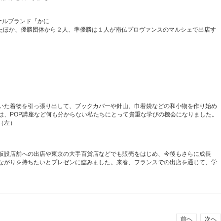
ナルブランド『かに
たほか、優勝団体から２人、準優勝は１人が南仏プロヴァンスのマルシェで出店す
いた着物を引っ張り出して、ブックカバーや針山、巾着袋などの和小物を作り始め
は、POP講座など何も分からない私たちにとって貴重な学びの機会になりました。
（左）
仮設店舗への出店や東京の大手百貨店などでも販売をはじめ、今後もさらに成長
ながりを持ちたいとプレゼンに臨みました。来春、フランスでの出店を通じて、学
前へ
次へ