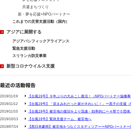
共還まちづくり
新・夢を応援×NPOパートナー
これまでの災害支援活動（国内）
アジアに展開する
アジアパシフィックアライアンス
緊急支援活動
スリランカ防災事業
新型コロナウイルス支援
2019/11/19
【台風19号】９年ぶりの大みこし復活！（NPOパートナー協働
2019/11/12
【台風19号】「泥まみれだった家がきれいに！」ー黒子の支援（
2019/11/10
【台風19号】被災地の復旧をより迅速・効率的にー４県で５団体
2019/10/13
【台風19号】緊急支援チーム、被災地へ
2019/07/14
【西日本豪雨】被災地をつなぐスタディツアー〜NPOパートナー