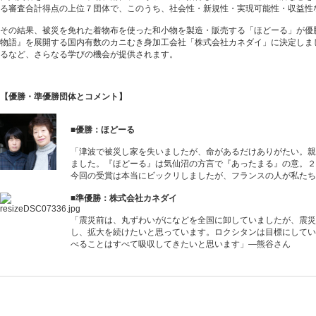
る審査合計得点の上位７団体で、このうち、社会性・新規性・実現可能性・収益性
その結果、被災を免れた着物布を使った和小物を製造・販売する「ほどーる」が優
物語』を展開する国内有数のカニむき身加工会社「株式会社カネダイ」に決定しま
るなど、さらなる学びの機会が提供されます。
【優勝・準優勝団体とコメント】
■優勝：ほどーる
「津波で被災し家を失いましたが、命があるだけありがたい。親
ました。『ほどーる』は気仙沼の方言で『あったまる』の意。２
今回の受賞は本当にビックリしましたが、フランスの人が私たち
■準優勝：株式会社カネダイ
「震災前は、丸ずわいがになどを全国に卸していましたが、震災
し、拡大を続けたいと思っています。ロクシタンは目標にしてい
べることはすべて吸収してきたいと思います」―熊谷さん