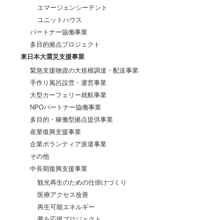
エマージェンシーテント
ユニットハウス
パートナー協働事業
多目的拠点プロジェクト
東日本大震災支援事業
緊急支援物資の大規模調達・配送事業
手作り風呂設営・運営事業
大型カーフェリー就航事業
NPOパートナー協働事業
多目的・稼働型拠点提供事業
産業復興支援事業
企業ボランティア派遣事業
その他
中長期復興支援事業
観光再生のための仕掛けづくり
医療アクセス改善
再生可能エネルギー
夢を応援プロジェクト