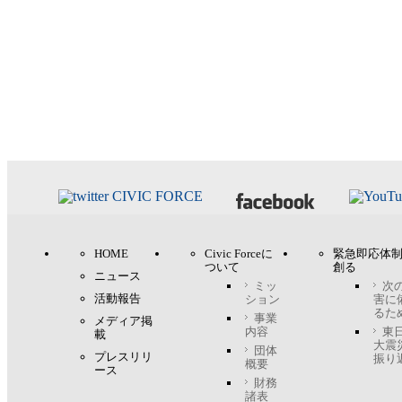
HOME
Civic Forceに
緊急即応体
ついて
創る
ニュース
ミッ
次
活動報告
ション
害に
るた
事業
メディア掲
内容
東
載
大震
団体
プレスリリ
振り
概要
ース
財務
諸表