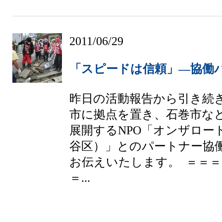
2011/06/29
「スピードは信頼」―協働
昨日の活動報告から引き続
市に拠点を置き、石巻市な
展開するNPO「オンザロー
谷区）」とのパートナー協
お伝えいたします。 ＝＝
＝...