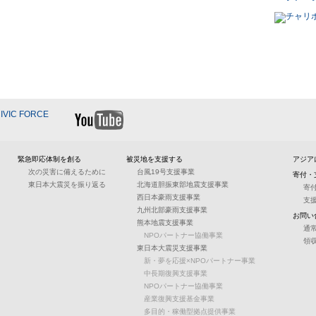
緊急即応体制を創る
被災地を支援する
アジア
次の災害に備えるために
台風19号支援事業
寄付・
東日本大震災を振り返る
北海道胆振東部地震支援事業
寄
西日本豪雨支援事業
支
九州北部豪雨支援事業
お問い
熊本地震支援事業
通
NPOパートナー協働事業
領
東日本大震災支援事業
新・夢を応援×NPOパートナー事業
中長期復興支援事業
NPOパートナー協働事業
産業復興支援基金事業
多目的・稼働型拠点提供事業