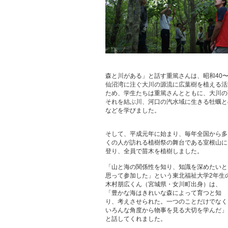
森と川がある」と話す重篤さんは、昭和40
仙沼湾に注ぐ大川の源流に広葉樹を植える活
ため、学生たちは重篤さんとともに、大川の
それを結ぶ川、河口の汽水域に生きる牡蠣と
などを学びました。
そして、平成元年に始まり、毎年全国から多
くの人が訪れる植樹祭の舞台である室根山に
登り、全員で苗木を植樹しました。
「山と海の関係性を知り、知識を深めたいと
思って参加した」という東北福祉大学2年生
木村朋広くん（宮城県・女川町出身）は、
「豊かな海はきれいな森によって育つと知
り、考えさせられた。一つのことだけでなく
いろんな角度から物事を見る大切を学んだ」
と話してくれました。