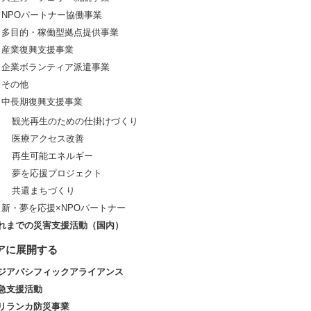
NPOパートナー協働事業
多目的・稼働型拠点提供事業
産業復興支援事業
企業ボランティア派遣事業
その他
中長期復興支援事業
観光再生のための仕掛けづくり
医療アクセス改善
再生可能エネルギー
夢を応援プロジェクト
共還まちづくり
新・夢を応援×NPOパートナー
れまでの災害支援活動（国内）
アに展開する
ジアパシフィックアライアンス
急支援活動
リランカ防災事業