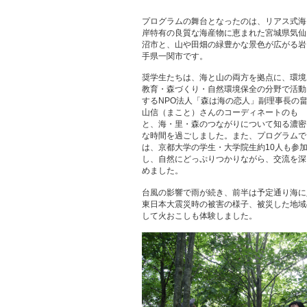
プログラムの舞台となったのは、リアス式海
岸特有の良質な海産物に恵まれた宮城県気仙
沼市と、山や田畑の緑豊かな景色が広がる岩
手県一関市です。
奨学生たちは、海と山の両方を拠点に、環境
教育・森づくり・自然環境保全の分野で活動
するNPO法人「森は海の恋人」副理事長の
山信（まこと）さんのコーディネートのも
と、海・里・森のつながりについて知る濃密
な時間を過ごしました。また、プログラムで
は、京都大学の学生・大学院生約10人も参
し、自然にどっぷりつかりながら、交流を深
めました。
台風の影響で雨が続き、前半は予定通り海に
東日本大震災時の被害の様子、被災した地域
して火おこしも体験しました。