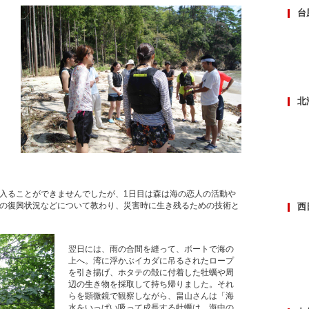
台
北
畠
加
入ることができませんでしたが、1日目は森は海の恋人の活動や
の復興状況などについて教わり、災害時に生き残るための技術と
西
翌日には、雨の合間を縫って、ボートで海の
上へ。湾に浮かぶイカダに吊るされたロープ
を引き揚げ、ホタテの殻に付着した牡蠣や周
辺の生き物を採取して持ち帰りました。それ
らを顕微鏡で観察しながら、畠山さんは「海
水をいっぱい吸って成長する牡蠣は、海中の