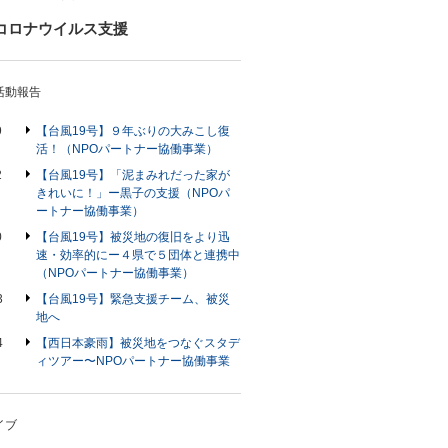
コロナウイルス支援
9
【台風19号】９年ぶりの大みこし復
活！（NPOパートナー協働事業）
2
【台風19号】「泥まみれだった家が
きれいに！」ー黒子の支援（NPOパ
ートナー協働事業）
0
【台風19号】被災地の復旧をより迅
速・効率的にー４県で５団体と連携中
（NPOパートナー協働事業）
3
【台風19号】緊急支援チーム、被災
地へ
4
【西日本豪雨】被災地をつなぐスタデ
ィツアー〜NPOパートナー協働事業