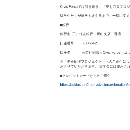
Civic Forceでは引き続き、「夢を応
奨学生たちが就学を終えるまで、一緒に支え
■銀行
銀行名 三井住友銀行 青山支店 普通
口座番号 7086642
口座名 公益社団法人Civic Force
※「夢を応援プロジェクト」へのご寄付につ
用させていただきます。 奨学金には使用さ
■クレジットカードからのご寄付
https://bokinchan2.com/civicforce/donatio