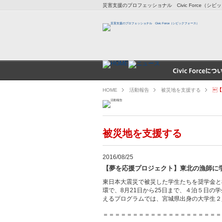
災害支援のプロフェッショナル Civic Force（シ
HOME
活動報告
被災地を支援する
【
被災地を支援する
2016/08/25
【夢を応援プロジェクト】東北の漁師
東日本大震災で被災した学生たちを奨学金と
環で、8月21日から25日まで、４泊５日
えるプログラムでは、宮城県出身の大学生２
＝＝＝＝＝＝＝＝＝＝＝＝＝＝＝＝＝＝＝＝