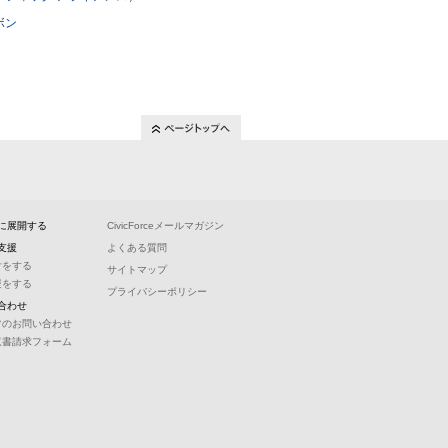
に展開する
CivicForceメールマガジン
支援
よくある質問
付をする
サイトマップ
援をする
プライバシーポリシー
合わせ
常のお問い合わせ
収書請求フォーム