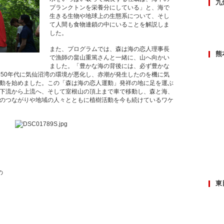
九
プランクトンを栄養分にしている」と、海で
生きる生物や地球上の生態系について、そし
て人間も食物連鎖の中にいることを解説しま
した。
また、プログラムでは、森は海の恋人理事長
熊
で漁師の畠山重篤さんと一緒に、山へ向かい
ました。「豊かな海の背後には、必ず豊かな
〜50年代に気仙沼湾の環境が悪化し、赤潮が発生したのを機に気
動を始めました。この「森は海の恋人運動」発祥の地に足を運ぶ
下流から上流へ、そして室根山の頂上まで車で移動し、森と海、
のつながりや地域の人々とともに植樹活動を今も続けているワケ
の
東