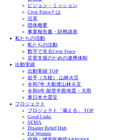
ビジョン・ミッション
Civic Forceとは
沿革
団体概要
事業報告書・財務諸表
私たちの活動
私たちの活動
数字で見るCivic Force
災害支援のための連携体制
出動実績
出動実績 TOP
岩手（大槌） 山林火災
令和7年 大船渡山林火災
令和6年 能登半島地震・大雨
東日本大震災
プロジェクト
プロジェクト「備える」 TOP
Good Links
SEMA
Disaster Relief Hub
For Women
空飛ぶ捜索医療団ARROWS