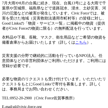
7月大雨や8月の台風に続き、現在、台風13号による大雨で
千
葉県や茨城県、福島県などで
道路冠水、浸水、土砂災害、河
川の氾濫などの
被害が発生しています。Civic Forceでは、
被
害を受けた地域（災害救助法適用市町村等）の皆様に対し、
Good Linksの「物資・サービス一覧」に掲載中の物資（提供
者がCivic Forceの物資に限る）の無料配送を行っています。
衣料品や下着、長靴、マスク、衛生用品などご希望の物資を
備蓄倉庫からお届けいたします（詳しくは
こちら
）。
災害支援の分野で継続的に活動を行っているNPO法人、任
意団体などの非営利団体がご利用いただけます。ご利用には
登録が必要です。
必要な物資のリクエストも受け付けています。いただいたリ
クエストをもとにGood Linksで寄付を募集します。
詳しく
は、事務局までお問い合わせください。
TEL:0952-20-2900（Civic Force佐賀事務所）
E-mail:gl@civic-force.org