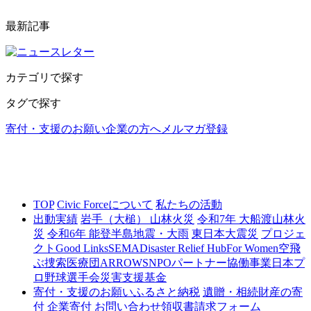
最新記事
カテゴリで探す
タグで探す
寄付・支援のお願い
企業の方へ
メルマガ登録
TOP
Civic Forceについて
私たちの活動
出動実績
岩手（大槌） 山林火災
令和7年 大船渡山林火
災
令和6年 能登半島地震・大雨
東日本大震災
プロジェ
クト
Good Links
SEMA
Disaster Relief Hub
For Women
空飛
ぶ捜索医療団ARROWS
NPOパートナー協働事業
日本プ
ロ野球選手会災害支援基金
寄付・支援のお願い
ふるさと納税
遺贈・相続財産の寄
付
企業寄付
お問い合わせ
領収書請求フォーム