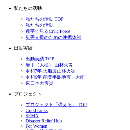
私たちの活動
私たちの活動 TOP
私たちの活動
数字で見るCivic Force
災害支援のための連携体制
出動実績
出動実績 TOP
岩手（大槌） 山林火災
令和7年 大船渡山林火災
令和6年 能登半島地震・大雨
東日本大震災
プロジェクト
プロジェクト「備える」 TOP
Good Links
SEMA
Disaster Relief Hub
For Women