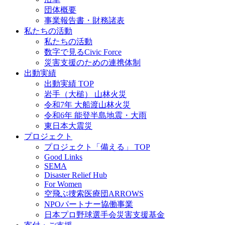
団体概要
事業報告書・財務諸表
私たちの活動
私たちの活動
数字で見るCivic Force
災害支援のための連携体制
出動実績
出動実績 TOP
岩手（大槌） 山林火災
令和7年 大船渡山林火災
令和6年 能登半島地震・大雨
東日本大震災
プロジェクト
プロジェクト「備える」 TOP
Good Links
SEMA
Disaster Relief Hub
For Women
空飛ぶ捜索医療団ARROWS
NPOパートナー協働事業
日本プロ野球選手会災害支援基金