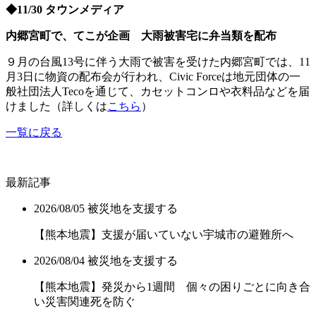
◆11/30 タウンメディア
内郷宮町で、てこが企画 大雨被害宅に弁当類を配布
９月の台風13号に伴う大雨で被害を受けた内郷宮町では、11
月3日に物資の配布会が行われ、Civic Forceは地元団体の一
般社団法人Tecoを通じて、カセットコンロや衣料品などを届
けました（詳しくは
こちら
）
一覧に戻る
最新記事
2026/08/05
被災地を支援する
【熊本地震】支援が届いていない宇城市の避難所へ
2026/08/04
被災地を支援する
【熊本地震】発災から1週間 個々の困りごとに向き合
い災害関連死を防ぐ