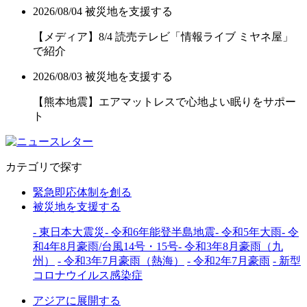
2026/08/04
被災地を支援する
【メディア】8/4 読売テレビ「情報ライブ ミヤネ屋」
で紹介
2026/08/03
被災地を支援する
【熊本地震】エアマットレスで心地よい眠りをサポー
ト
カテゴリで探す
緊急即応体制を創る
被災地を支援する
- 東日本大震災
- 令和6年能登半島地震
- 令和5年大雨
- 令
和4年8月豪雨/台風14号・15号
- 令和3年8月豪雨（九
州）
- 令和3年7月豪雨（熱海）
- 令和2年7月豪雨
- 新型
コロナウイルス感染症
アジアに展開する