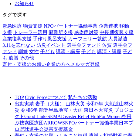
お知らせ
タグで探す
緊急医療
物資支援
NPOパートナー協働事業
企業連携
移動
支援
トレーラー活用
避難所支援
感染症対策
中長期復興支援
産業復興支援
手作り風呂支援
カーフェリー就航
人員派遣
3.11を忘れない
防災イベント
選手会ファンド
佐賀
選手会フ
ァンド
訓練
女性
子ども
講演・講座
子ども
講演・講座
子ど
も
遺贈
その他
寄付・支援のお願い
企業の方へ
メルマガ登録
TOP
Civic Forceについて
私たちの活動
出動実績
岩手（大槌） 山林火災
令和7年 大船渡山林火
災
令和6年 能登半島地震・大雨
東日本大震災
プロジェ
クト
Good Links
SEMA
Disaster Relief Hub
For Women
空飛
ぶ捜索医療団ARROWS
NPOパートナー協働事業
日本プ
ロ野球選手会災害支援基金
寄付・支援のお願い
ふるさと納税
遺贈・相続財産の寄