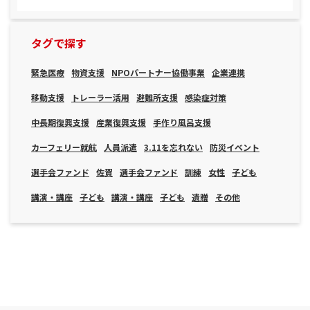
タグで探す
緊急医療
物資支援
NPOパートナー協働事業
企業連携
移動支援
トレーラー活用
避難所支援
感染症対策
中長期復興支援
産業復興支援
手作り風呂支援
カーフェリー就航
人員派遣
3.11を忘れない
防災イベント
選手会ファンド
佐賀
選手会ファンド
訓練
女性
子ども
講演・講座
子ども
講演・講座
子ども
遺贈
その他