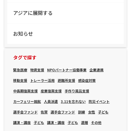
アジアに展開する
お知らせ
タグで探す
緊急医療
物資支援
NPOパートナー協働事業
企業連携
移動支援
トレーラー活用
避難所支援
感染症対策
中長期復興支援
産業復興支援
手作り風呂支援
カーフェリー就航
人員派遣
3.11を忘れない
防災イベント
選手会ファンド
佐賀
選手会ファンド
訓練
女性
子ども
講演・講座
子ども
講演・講座
子ども
遺贈
その他