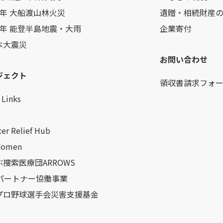
7年 大船渡山林火災
遺贈・相続財産
6年 能登半島地震・大雨
企業寄付
本大震災
お問い合わせ
ジェクト
領収書請求フォ
Links
ter Relief Hub
Women
捜索医療団ARROWS
Oパートナー協働事業
プロ野球選手会災害支援基金