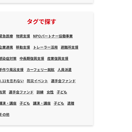
タグで探す
緊急医療
物資支援
NPOパートナー協働事業
企業連携
移動支援
トレーラー活用
避難所支援
感染症対策
中長期復興支援
産業復興支援
手作り風呂支援
カーフェリー就航
人員派遣
3.11を忘れない
防災イベント
選手会ファンド
佐賀
選手会ファンド
訓練
女性
子ども
講演・講座
子ども
講演・講座
子ども
遺贈
その他