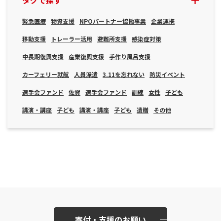
タグで探す
緊急医療
物資支援
NPOパートナー協働事業
企業連携
移動支援
トレーラー活用
避難所支援
感染症対策
中長期復興支援
産業復興支援
手作り風呂支援
カーフェリー就航
人員派遣
3.11を忘れない
防災イベント
選手会ファンド
佐賀
選手会ファンド
訓練
女性
子ども
講演・講座
子ども
講演・講座
子ども
遺贈
その他
寄付・支援のお願い