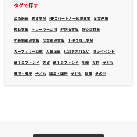
タグで探す
緊急医療
物資支援
NPOパートナー協働事業
企業連携
移動支援
トレーラー活用
避難所支援
感染症対策
中長期復興支援
産業復興支援
手作り風呂支援
カーフェリー就航
人員派遣
3.11を忘れない
防災イベント
選手会ファンド
佐賀
選手会ファンド
訓練
女性
子ども
講演・講座
子ども
講演・講座
子ども
遺贈
その他