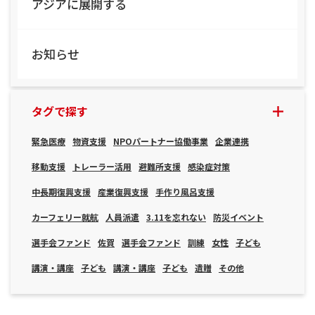
アジアに展開する
お知らせ
タグで探す
緊急医療
物資支援
NPOパートナー協働事業
企業連携
移動支援
トレーラー活用
避難所支援
感染症対策
中長期復興支援
産業復興支援
手作り風呂支援
カーフェリー就航
人員派遣
3.11を忘れない
防災イベント
選手会ファンド
佐賀
選手会ファンド
訓練
女性
子ども
講演・講座
子ども
講演・講座
子ども
遺贈
その他