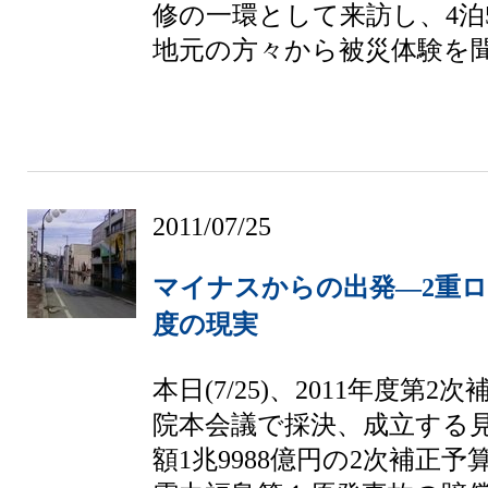
修の一環として来訪し、4泊
地元の方々から被災体験を聞く
2011/07/25
マイナスからの出発―2重
度の現実
本日(7/25)、2011年度第
院本会議で採決、成立する
額1兆9988億円の2次補正