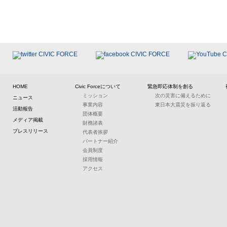
HOME
Civic Forceについて
緊急即応体制を創る
ミッション
次の災害に備えるために
ニュース
事業内容
東日本大震災を振り返る
活動報告
団体概要
メディア掲載
財務諸表
プレスリリース
代表者挨拶
パートナー紹介
会員制度
採用情報
アクセス