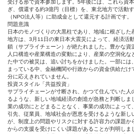
受ける形で資本参加します。5年後には、これら資
ぎ、償還する約3億円（目標）を、東北地方で活動
（NPO法人等）に助成金として還元する計画です。
問題意識
日本のモノづくりの大黒柱であり、地域に根ざした
地方は、3月11日の東日本大震災によって、経済活
鎖（サプライチェーン）が絶たれました。豊かな資
人口構造や産業構造の変動により、産業の空洞化な
た中での被災は、追い討ちをかけました。一部には
まっている中、金融機関や行政からの資金供給だけ
分に応えきれていません。
投資スタイル「共益投資」
サプライチェーンが寸断され、かつて住んでいた人
るような、新しい地域経済の創造が急務と判断しま
業の成功にとどまることなく、事業の成功によって
引先、従業員、地域社会が恩恵を受けるような新し
が、制度上の問題やリスクに対する許容力の課題か
からの支援を受けにくい課題があることが判明しました。C