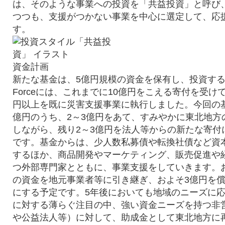
は、そのような事業への投資を「共益投資」と呼び
つつも、支援がつかない事業を中心に選定して、応
す。
資金計画
新たな基金は、5億円規模の資金を保有し、投資する構想
Forceには、これまでに10億円をこえる寄付を受け
円以上を既に災害支援事業に執行しました。今回の
億円のうち、2～3億円をあて、すみやかに東北地方
しながら、残り2～3億円を法人等からの新たな寄付
です。基金からは、少人数私募債や転換社債など資
するほか、商品開発やマーケティング、販売促進や
つ外部専門家とともに、事業支援をしていきます。
の資金を地元事業者等に引き継ぎ、およそ3億円を
にする予定です。5年後においても地域のニーズに
に対する薄らぐ注目の中、強い資金ニーズを持つ非営
や公益法人等）に対して、助成金として東北地方に