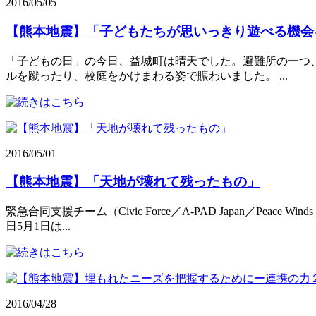
2016/05/05
【熊本地震】「子どもたちが思いっきり遊べる機会
「子どもの日」の今日、益城町は晴天でした。避難所の一つ、
ルを蹴ったり、校庭をかけまわる姿で賑わいました。 ...
2016/05/01
【熊本地震】「天地が壊れて残ったもの」
緊急合同支援チーム（Civic Force／A-PAD Japan／P
日5月1日は...
2016/04/28