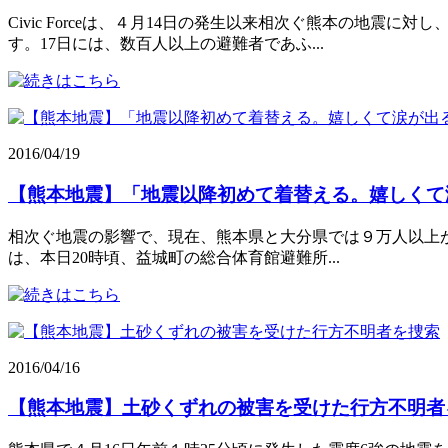
Civic Forceは、４月14日の発生以来相次ぐ熊本の地
す。17日には、数百人以上の避難者であふ...
2016/04/19
【熊本地震】「地震以降初めて着替える。嬉しくて
相次ぐ地震の影響で、現在、熊本県と大分県では９万人以上が避
は、本日20時頃、益城町の総合体育館避難所...
2016/04/16
【熊本地震】土砂くずれの被害を受けた行方不明者