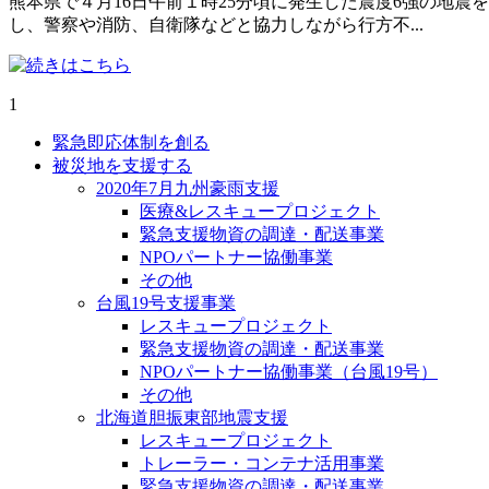
熊本県で４月16日午前１時25分頃に発生した震度6強の地
し、警察や消防、自衛隊などと協力しながら行方不...
1
緊急即応体制を創る
被災地を支援する
2020年7月九州豪雨支援
医療&レスキュープロジェクト
緊急支援物資の調達・配送事業
NPOパートナー協働事業
その他
台風19号支援事業
レスキュープロジェクト
緊急支援物資の調達・配送事業
NPOパートナー協働事業（台風19号）
その他
北海道胆振東部地震支援
レスキュープロジェクト
トレーラー・コンテナ活用事業
緊急支援物資の調達・配送事業