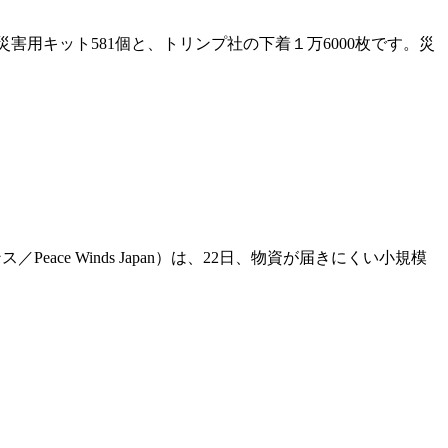
害用キット581個と、トリンプ社の下着１万6000枚です。災
ace Winds Japan）は、22日、物資が届きにくい小規模