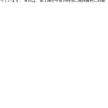
っています。 本日は、第１陣が午前10時頃に南阿蘇村に到着