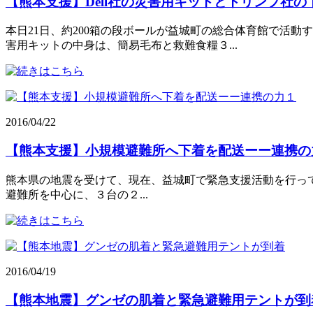
【熊本支援】Dell社の災害用キットとトリンプ社の
本日21日、約200箱の段ボールが益城町の総合体育館で活動す
害用キットの中身は、簡易毛布と救難食糧３...
2016/04/22
【熊本支援】小規模避難所へ下着を配送ーー連携の
熊本県の地震を受けて、現在、益城町で緊急支援活動を行っている合同チ
避難所を中心に、３台の２...
2016/04/19
【熊本地震】グンゼの肌着と緊急避難用テントが到