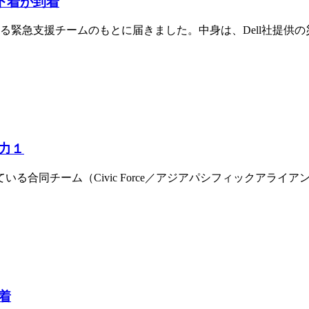
下着が到着
る緊急支援チームのもとに届きました。中身は、Dell社提供の災
力１
ーム（Civic Force／アジアパシフィックアライアンス／Pe
着