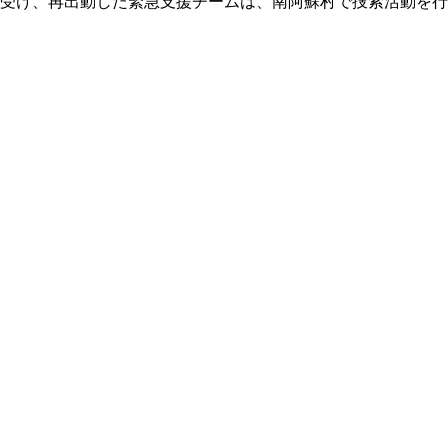
震を受け、再出動した緊急支援チームは、南阿蘇村で捜索活動を行