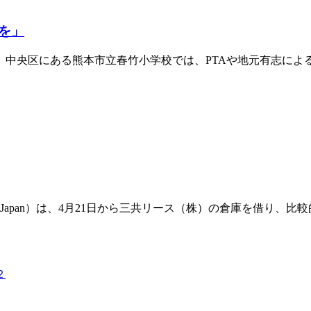
を」
中央区にある熊本市立春竹小学校では、PTAや地元有志によ
eace Winds Japan）は、4月21日から三共リース（株）の