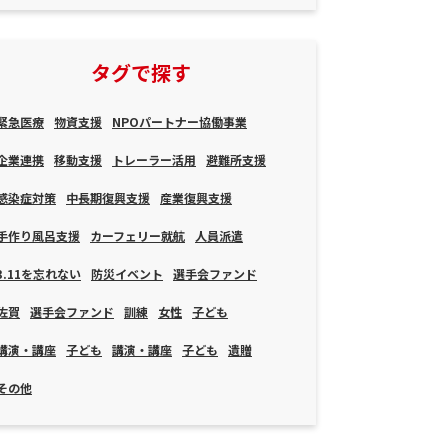
タグで探す
緊急医療
物資支援
NPOパートナー協働事業
企業連携
移動支援
トレーラー活用
避難所支援
感染症対策
中長期復興支援
産業復興支援
手作り風呂支援
カーフェリー就航
人員派遣
3.11を忘れない
防災イベント
選手会ファンド
佐賀
選手会ファンド
訓練
女性
子ども
講演・講座
子ども
講演・講座
子ども
遺贈
その他