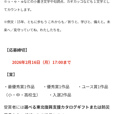
※っ・ゃ・ゅなどの小書き文字や句読点、カギカッコなども１文字とし
てカウントします。
※例文：15年、ともに歩もう これからも／祈りと、学びと、備えと。未
来へ／見守っていてね、わたしたちを。
【応募締切】
2026年2月16日（月）17:00まで
【賞】
・最優秀賞1作品 ・優秀賞1作品 ・ユース賞1作品
（小・中・高校生） ・入選2作品
受賞者には
選べる東北復興支援カタログギフトまたは防災