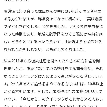
震災後に知り合った住民さんの中には9年近く付き合いの
ある
方がいますが、昨年夏頃になって初めて、「実は震災
で子どもを亡くした」と聞きました。つらくて自暴自棄に
なった時期もあり、地域に慰霊碑をつくる際には名前を刻
むかどうかとても迷ったそうです。「
最近ようやく受け入
れられたかもしれない」とも話してくれました。
私は2011年から仮設住宅を回ってたくさんの方に話を聞
きましたが、誰かに話して心の整理をする重要性や、それ
ができるタイミングは人によって違いがあると感じていま
す。2～3年で人に話せるようになる方もいれば
、10年以上
かかる方もいます。そして、
まだ抱えたまま誰にも話せて
いない、「今だから」のタイミングがこれから来る人もい
るかもしれない......そう思い直したエピソードの一つで