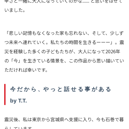
辛さと一緒に大人になっていく
のかな...... と思いをはせて
いました。
「悲しい記憶もなくなった家も忘れない、そして、
少しず
つ未来へ連れていく。私たちの時間を生きるーーー」。
震
災を経験した多くの子どもたちが、大人になって2026年
の「
今」を生きている情景を、
この作品から思い描いてい
ただければ幸いです。
今 だ か ら 、や っ と 話 せ る 事 が あ る
by T.T.
震災後、私は東京から宮城県へ支援に入り、今も石巻で暮
らしています。