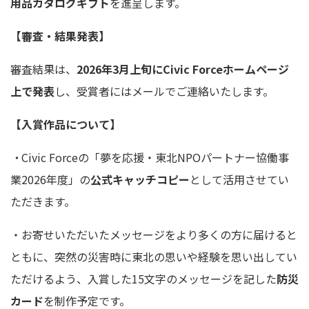
用品カタログギフト
を進呈します。
【審査・結果発表】
審査結果は、
2026年3月上旬にCivic Forceホームページ
上で発表
し、受賞者にはメールでご連絡いたします。
【入賞作品について】
・
Civic Forceの「
夢を応援・東北
NPO
パートナー協働事
業
2026
年度」の
公式キャッチコピー
として活用させてい
ただきます。
・
お寄せいただいたメッセージをより多くの方に届けると
ともに、突然の災害時に東北の思いや経験を思い出してい
ただけるよう、入賞した
15
文字のメッセージを記した
防災
カード
を制作予定です。