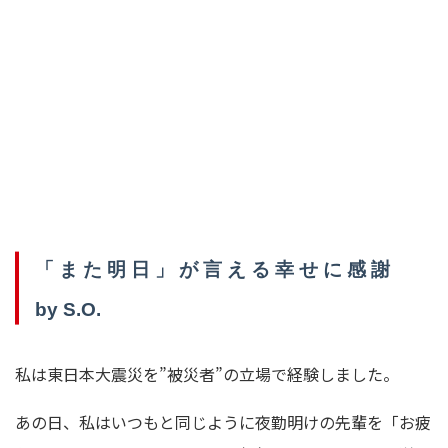
「 ま た 明 日 」 が 言 え る 幸 せ に 感 謝
by S.O.
私は東日本大震災を”被災者”の立場で経験しました。
あの日、私はいつもと同じように夜勤明けの先輩を「お疲