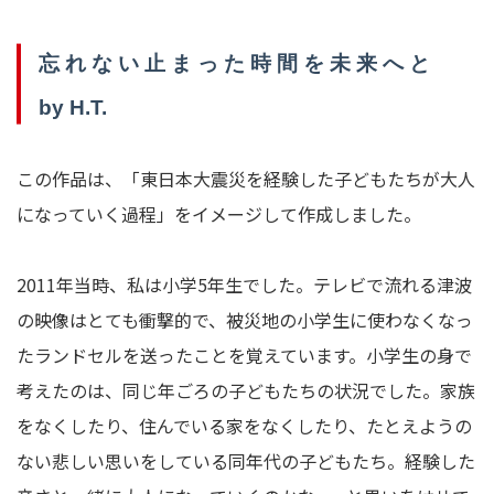
忘 れ な い 止 ま っ た 時 間 を 未 来 へ と
by H.T.
この作品は、「
東日本大震災を経験した子どもたちが大人
になっていく過程」
をイメージして作成しました。
2011年当時、私は小学5年生でした。
テレビで流れる津波
の映像はとても衝撃的で、
被災地の小学生に使わなくなっ
たランドセルを送ったことを覚えて
います。
小学生の身で
考えたのは、
同じ年ごろの子どもたちの状況でした。家族
をなくしたり、
住んでいる家をなくしたり、
たとえようの
ない悲しい思いをしている同年代の子どもたち。
経験した