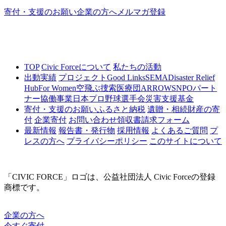
寄付・支援のお願い
企業の方へ
メルマガ登録
TOP
Civic Forceについて
私たちの活動
出動実績
プロジェクト
Good Links
SEMA
Disaster Relief
Hub
For Women
空飛ぶ捜索医療団ARROWS
NPOパート
ナー協働事業
日本プロ野球選手会災害支援基金
寄付・支援のお願い
ふるさと納税
遺贈・相続財産の寄
付
企業寄付
お問い合わせ
領収書請求フォーム
最新情報
報告書・発行物
採用情報
よくあるご質問
プ
レスの方へ
プライバシーポリシー
このサイトについて
「CIVIC FORCE」ロゴは、公益社団法人 Civic Forceの登録
商標です。
企業の方へ
今すぐ寄付