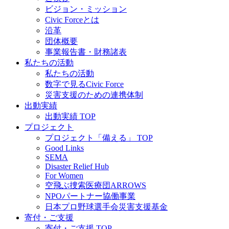
ビジョン・ミッション
Civic Forceとは
沿革
団体概要
事業報告書・財務諸表
私たちの活動
私たちの活動
数字で見るCivic Force
災害支援のための連携体制
出動実績
出動実績 TOP
プロジェクト
プロジェクト「備える」 TOP
Good Links
SEMA
Disaster Relief Hub
For Women
空飛ぶ捜索医療団ARROWS
NPOパートナー協働事業
日本プロ野球選手会災害支援基金
寄付・ご支援
寄付・ご支援 TOP