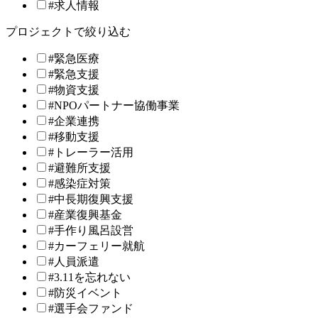
#求人情報
プロジェクトで絞り込む
#緊急医療
#緊急支援
#物資支援
#NPOパートナー協働事業
#企業連携
#移動支援
#トレーラー活用
#避難所支援
#感染症対策
#中長期復興支援
#産業復興基金
#手作り風呂設営
#カーフェリー就航
#人員派遣
#3.11を忘れない
#防災イベント
#選手会ファンド