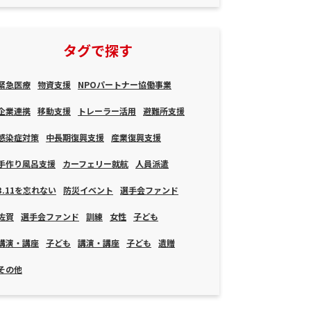
タグで探す
緊急医療
物資支援
NPOパートナー協働事業
企業連携
移動支援
トレーラー活用
避難所支援
感染症対策
中長期復興支援
産業復興支援
手作り風呂支援
カーフェリー就航
人員派遣
3.11を忘れない
防災イベント
選手会ファンド
佐賀
選手会ファンド
訓練
女性
子ども
講演・講座
子ども
講演・講座
子ども
遺贈
その他