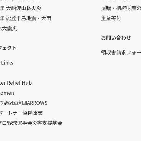
7年 大船渡山林火災
遺贈・相続財産
6年 能登半島地震・大雨
企業寄付
本大震災
お問い合わせ
ジェクト
領収書請求フォ
Links
ter Relief Hub
Women
捜索医療団ARROWS
Oパートナー協働事業
プロ野球選手会災害支援基金