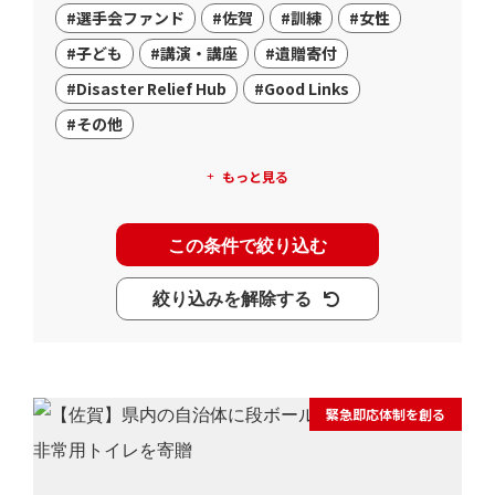
#選手会ファンド
#佐賀
#訓練
#女性
#子ども
#講演・講座
#遺贈寄付
#Disaster Relief Hub
#Good Links
#その他
もっと見る
この条件で絞り込む
絞り込みを解除する
緊急即応体制を創る