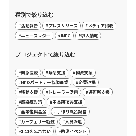
種別で絞り込む
#活動報告
#プレスリリース
#メディア掲載
#ニュースレター
#INFO
#求人情報
プロジェクトで絞り込む
#緊急医療
#緊急支援
#物資支援
#NPOパートナー協働事業
#企業連携
#移動支援
#トレーラー活用
#避難所支援
#感染症対策
#中長期復興支援
#産業復興基金
#手作り風呂設営
#カーフェリー就航
#人員派遣
#3.11を忘れない
#防災イベント