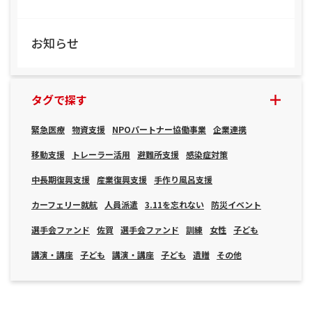
お知らせ
タグで探す
緊急医療
物資支援
NPOパートナー協働事業
企業連携
移動支援
トレーラー活用
避難所支援
感染症対策
中長期復興支援
産業復興支援
手作り風呂支援
カーフェリー就航
人員派遣
3.11を忘れない
防災イベント
選手会ファンド
佐賀
選手会ファンド
訓練
女性
子ども
講演・講座
子ども
講演・講座
子ども
遺贈
その他