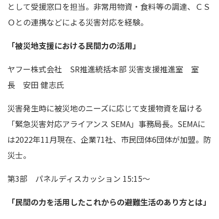
として受援窓口を担当。非常用物資・食料等の調達、ＣＳ
Ｏとの連携などによる災害対応を経験。
「被災地支援における民間力の活用」
ヤフー株式会社 SR推進統括本部 災害支援推進室 室
長 安田 健志氏
災害発生時に被災地のニーズに応じて支援物資を届ける
「緊急災害対応アライアンス SEMA」事務局長。SEMAに
は2022年11月現在、企業71社、市民団体6団体が加盟。防
災士。
第3部 パネルディスカッション 15:15～
「民間の力を活用したこれからの避難生活のあり方とは」