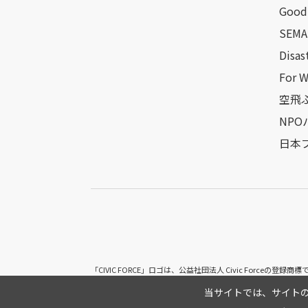
Good 
SEMA
Disas
For 
空飛ぶ
NP
日本
「CIVIC FORCE」ロゴは、公益社団法人 Civic Forceの登録商標
当サイトでは、サイトの