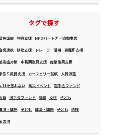
タグで探す
緊急医療
物資支援
NPOパートナー協働事業
企業連携
移動支援
トレーラー活用
避難所支援
感染症対策
中長期復興支援
産業復興支援
手作り風呂支援
カーフェリー就航
人員派遣
3.11を忘れない
防災イベント
選手会ファンド
佐賀
選手会ファンド
訓練
女性
子ども
講演・講座
子ども
講演・講座
子ども
遺贈
その他