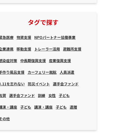
タグで探す
緊急医療
物資支援
NPOパートナー協働事業
企業連携
移動支援
トレーラー活用
避難所支援
感染症対策
中長期復興支援
産業復興支援
手作り風呂支援
カーフェリー就航
人員派遣
3.11を忘れない
防災イベント
選手会ファンド
佐賀
選手会ファンド
訓練
女性
子ども
講演・講座
子ども
講演・講座
子ども
遺贈
その他