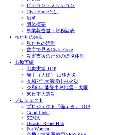
ビジョン・ミッション
Civic Forceとは
沿革
団体概要
事業報告書・財務諸表
私たちの活動
私たちの活動
数字で見るCivic Force
災害支援のための連携体制
出動実績
出動実績 TOP
岩手（大槌） 山林火災
令和7年 大船渡山林火災
令和6年 能登半島地震・大雨
東日本大震災
プロジェクト
プロジェクト「備える」 TOP
Good Links
SEMA
Disaster Relief Hub
For Women
空飛ぶ捜索医療団ARROWS