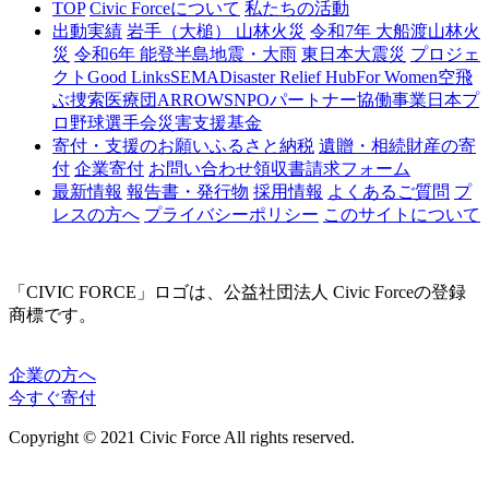
TOP
Civic Forceについて
私たちの活動
出動実績
岩手（大槌） 山林火災
令和7年 大船渡山林火
災
令和6年 能登半島地震・大雨
東日本大震災
プロジェ
クト
Good Links
SEMA
Disaster Relief Hub
For Women
空飛
ぶ捜索医療団ARROWS
NPOパートナー協働事業
日本プ
ロ野球選手会災害支援基金
寄付・支援のお願い
ふるさと納税
遺贈・相続財産の寄
付
企業寄付
お問い合わせ
領収書請求フォーム
最新情報
報告書・発行物
採用情報
よくあるご質問
プ
レスの方へ
プライバシーポリシー
このサイトについて
「CIVIC FORCE」ロゴは、公益社団法人 Civic Forceの登録
商標です。
企業の方へ
今すぐ寄付
Copyright © 2021 Civic Force All rights reserved.