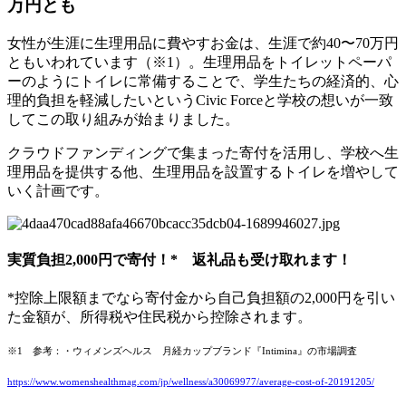
万円とも
女性が生涯に生理用品に費やすお金は、生涯で約40〜70万円
ともいわれています（※1）。生理用品をトイレットペーパ
ーのようにトイレに常備することで、学生たちの経済的、心
理的負担を軽減したいというCivic Forceと学校の想いが一致
してこの取り組みが始まりました。
クラウドファンディングで集まった寄付を活用し、学校へ生
理用品を提供する他、生理用品を設置するトイレを増やして
いく計画です。
実質負担2,000円で寄付！* 返礼品も受け取れます！
*控除上限額までなら寄付金から自己負担額の2,
000円を引い
た金額が、所得税や住民税から控除されます。
※1 参考：
・ウィメンズヘルス 月経カップブランド『Intimina』の市場調査
https://www.womenshealthmag.com/jp/wellness/a30069977/average-cost-of-20191205/