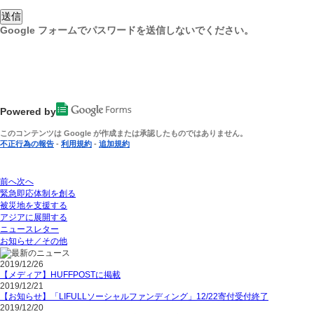
Google
フォームでパスワードを送信しないでください。
Powered by
このコンテンツは
Google
が作成または承認したものではありません。
不正行為の報告
-
利用規約
-
追加規約
前へ
次へ
緊急即応体制を創る
被災地を支援する
アジアに展開する
ニュースレター
お知らせ／その他
2019/12/26
【メディア】HUFFPOSTに掲載
2019/12/21
【お知らせ】「LIFULLソーシャルファンディング」12/22寄付受付終了
2019/12/20