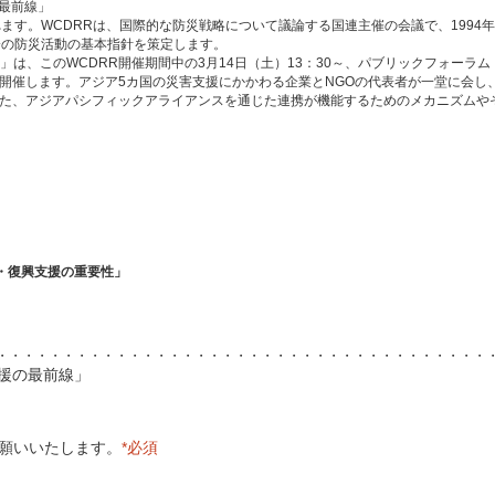
の最前線」
れます。WCDRRは、国際的な防災戦略について議論する国連主催の会議で、1994
社会の防災活動の基本指針を策定します。
」は、このWCDRR開催期間中の3月14日（土）13：30～、パブリックフォーラ
開催します。アジア5カ国の災害支援にかかわる企業とNGOの代表者が一堂に会し
また、アジアパシフィックアライアンスを通じた連携が機能するためのメカニズムや
・復興支援の重要性」
・・・・・・・・・・・・・・・・・・・・・・・・・・・・・・・・・・・・・
援の最前線」
お願いいたし
ます。
*必須