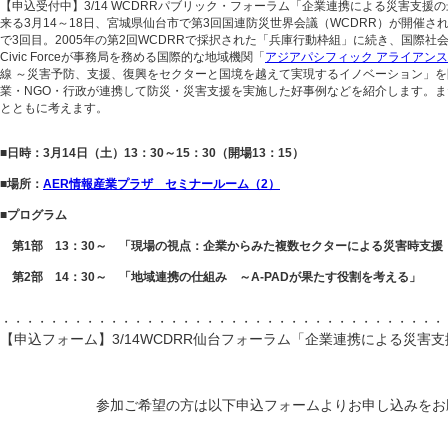
【申込受付中】3/14 WCDRRパブリック・フォーラム「企業連携による災害支援
来る3月14～18日、宮城県仙台市で第3回国連防災世界会議（WCDRR）が開催さ
で3回目。2005年の第2回WCDRRで採択された「兵庫行動枠組」に続き、国際
Civic Forceが事務局を務める国際的な地域機関「
アジアパシフィック アライアンス
線 ～災害予防、支援、復興をセクターと国境を越えて実現するイノベーション」を
業・NGO・行政が連携して防災・災害支援を実施した好事例などを紹介します。
とともに考えます。
■日時：3月14日（土）13：30～15：30（開場13：15）
■場所：
AER情報産業プラザ セミナールーム（2）
■プログラム
第1部 13：30～ 「現場の視点：企業からみた複数セクターによる災害時支援
第2部 14：30～ 「地域連携の仕組み ～A-PADが果たす役割を考える」
・・・・・・・・・・・・・・・・・・・・・・・・・・・・・・・・・・・・・
【申込フォーム】3/14WCDRR仙台フォーラム「
企業連携による災害支
			参加ご希望の方は以下申込フォームよりお申し込みを