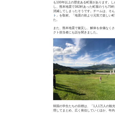
も100年以上の歴史ある町屋があります。し
し、熊本地震で382軒あった町屋のうち75軒
消滅してしまったそうです。チームは、そん
ト
」を取材。「地震の前より元気で楽しい町
た。
また、熊本地震で被災し、解体を余儀なくさ
クト担当者にも話を聞きました。
韓国の学生たちの目標は、「1人1万人の観
理してまとめ、広く発信していくほか、年内