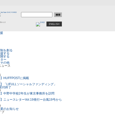
体制を創る
支援する
展開する
レター
／その他
6
】HUFFPOSTに掲載
1
】「LIFULLソーシャルファンディング」
付受付終了
0
】中野中学校2年生が東京事務所を訪問
1
】ニュースレターVol.19発行ー台風19号から
0
休業のお知らせ