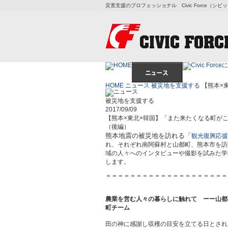
災害支援のプロフェッショナル Civic Force（シ
HOME
ニュース
被災地を支援する
【熊本×
被災地を支援する
2017/09/09
【熊本×東北×韓国】「また来たくなる町が
（後編）
熊本地震の被災地を訪れる「
観光復興応援
れ、それぞれ南阿蘇村と山都町、熊本市を訪
域の人々へのインタビューや撮影を試みた学
します。
＝＝＝＝＝＝＝＝＝＝＝＝＝＝＝＝＝＝＝＝
農業を営む人々の暮らしに触れて ーー山都
町チーム
田の神に感謝し収穫の目安を立てる日とされ