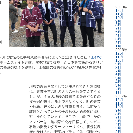
商
2019年
12月
11月
10月
9月
8月
7月
5月
4月
3月
町
2月
1月
2018年
12月
11月
2月に地域の若手農業従事者らによって設立された会社「
山都で
10月
ホームステイも経験。熊本地震で被災した日本最大級の石造りア
9月
の修繕の様子を視察し、山都町の被害の状況や地域を活性化させ
8月
7月
。
6月
5月
4月
3月
現役の農業用水として活用されてきた通潤橋
2月
は、農業を営む町の人々の生活を支えてきま
1月
2017年
したが、今回の地震の影響で水を通す石管の
12月
接合部が破損。放水できなくなり、町の農業
11月
や観光、経済に大きな打撃を与え、以前から
10月
9月
課題となっていた少子高齢化と過疎化に追い
8月
打ちをかけています。そこで、山都でしかの
7月
5月
メンバーは、地域活性化を目指して、ジビエ
4月
料理の開発やグリーンツーリズム、新規就農
3月
者の受け入れ、野菜のブランド化、酒米でつ
2月