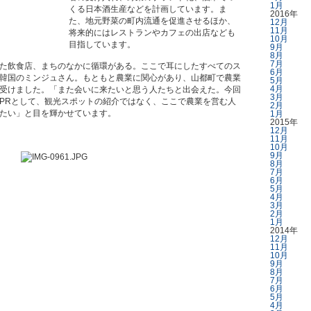
1月
くる日本酒生産などを計画しています。ま
2016年
た、地元野菜の町内流通を促進させるほか、
12月
11月
将来的にはレストランやカフェの出店なども
10月
目指しています。
9月
8月
7月
た飲食店、まちのなかに循環がある。ここで耳にしたすべてのス
6月
韓国のミンジュさん。もともと農業に関心があり、山都町で農業
5月
4月
受けました。「また会いに来たいと思う人たちと出会えた。今回
3月
PRとして、観光スポットの紹介ではなく、ここで農業を営む人
2月
たい」と目を輝かせています。
1月
2015年
12月
11月
10月
9月
8月
7月
6月
5月
4月
3月
2月
1月
2014年
12月
11月
10月
9月
8月
7月
6月
5月
4月