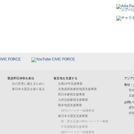
緊急即応体制を創る
被災地を支援する
アジア
次の災害に備えるために
台風19号支援事業
寄付・
東日本大震災を振り返る
北海道胆振東部地震支援事業
寄
西日本豪雨支援事業
支
九州北部豪雨支援事業
お問い
熊本地震支援事業
通
NPOパートナー協働事業
領
東日本大震災支援事業
新・夢を応援×NPOパートナー事業
中長期復興支援事業
NPOパートナー協働事業