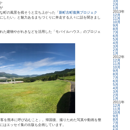
3月
か
2月
が
1月
2013年
な町の風景を残そうと立ち上がった「
新町古町復興プロジェク
12月
にしたい」と魅力あるまちづくりに奔走する人々に話を聞きまし
11月
10月
9月
8月
れた建物やがれきなどを活用した「モバイルハウス」のプロジェ
7月
6月
5月
4月
3月
2月
1月
2012年
12月
11月
10月
9月
8月
7月
6月
5月
4月
3月
2月
1月
2011年
12月
11月
10月
9月
8月
光客を熊本に呼び込むこと」。帰国後、撮りためた写真や動画を整
7月
にはエッセイ集の出版も企画しています。
6月