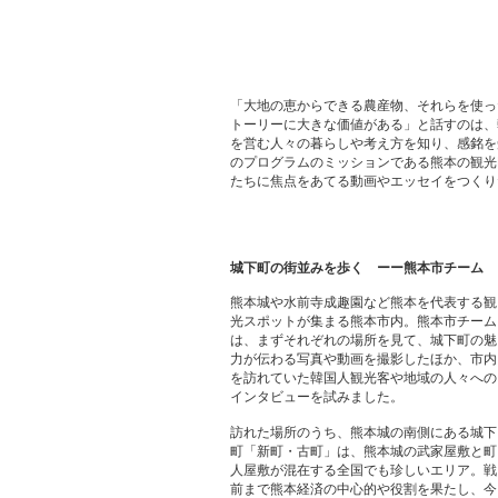
「大地の恵からできる農産物、それらを使っ
トーリーに大きな価値がある」と話すのは、
を営む人々の暮らしや考え方を知り、感銘を
のプログラムのミッションである熊本の観光
たちに焦点をあてる動画やエッセイをつくり
城下町の街並みを歩く ーー熊本市チーム
熊本城や水前寺成趣園など熊本を代表する観
光スポットが集まる熊本市内。熊本市チーム
は、まずそれぞれの場所を見て、城下町の魅
力が伝わる写真や動画を撮影したほか、市内
を訪れていた韓国人観光客や地域の人々への
インタビューを試みました。
訪れた場所のうち、熊本城の南側にある城下
町「新町・古町」は、熊本城の武家屋敷と町
人屋敷が混在する全国でも珍しいエリア。戦
前まで熊本経済の中心的や役割を果たし、今