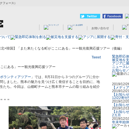
ビックフォース）
東北×韓国】「また来たくなる町がここにある」ーー観光復興応援ツアー（後編）
緊急即応
Tweet
被災地を
アジアに
ここにある」ーー観光復興応援ツアー
ニュース
お知らせ
ボランティアツアー
」では、8月31日から３つのグループに分か
問しました。熊本の魅力を見つけ広く発信することを目的に、地
2019/12/2
生たち。今回は、山都町チームと熊本市チームの取り組みを紹介
【メディア
2019/12/2
【お知らせ
12/22寄
＝＝＝
2019/12/2
【お知らせ
2019/12/1
【お知らせ
2カ月
2019/12/1
年末年始