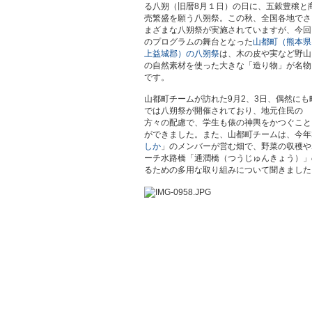
る八朔（旧暦8月１日）の日に、五穀豊穣と
売繁盛を願う八朔祭。この秋、全国各地でさ
まざまな八朔祭が実施されていますが、今回
のプログラムの舞台となった
山都町（熊本県
上益城郡）の八朔祭
は、木の皮や実など野山
の自然素材を使った大きな「造り物」が名物
です。
山都町チームが訪れた9月2、3日、偶然にも
では八朔祭が開催されており、地元住民の
方々の配慮で、学生も俵の神輿をかつぐこと
ができました。また、山都町チームは、今年
しか
」のメンバーが営む畑で、野菜の収穫や
ーチ水路橋「通潤橋（つうじゅんきょう）」
るための多用な取り組みについて聞きました