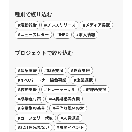
種別で絞り込む
#活動報告
#プレスリリース
#メディア掲載
#ニュースレター
#INFO
#求人情報
プロジェクトで絞り込む
#緊急医療
#緊急支援
#物資支援
#NPOパートナー協働事業
#企業連携
#移動支援
#トレーラー活用
#避難所支援
#感染症対策
#中長期復興支援
#産業復興基金
#手作り風呂設営
#カーフェリー就航
#人員派遣
#3.11を忘れない
#防災イベント