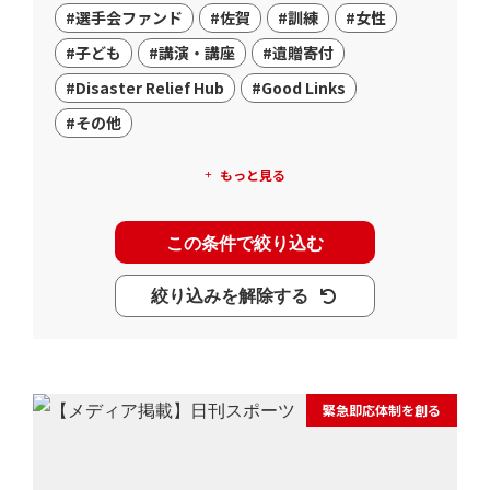
#選手会ファンド
#佐賀
#訓練
#女性
#子ども
#講演・講座
#遺贈寄付
#Disaster Relief Hub
#Good Links
#その他
もっと見る
この条件で絞り込む
絞り込みを解除する
緊急即応体制を創る