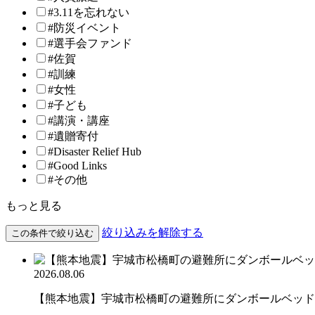
#3.11を忘れない
#防災イベント
#選手会ファンド
#佐賀
#訓練
#女性
#子ども
#講演・講座
#遺贈寄付
#Disaster Relief Hub
#Good Links
#その他
もっと見る
絞り込みを解除する
この条件で絞り込む
2026.08.06
【熊本地震】宇城市松橋町の避難所にダンボールベッド約16