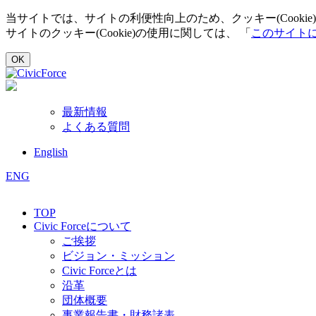
当サイトでは、サイトの利便性向上のため、クッキー(Cooki
サイトのクッキー(Cookie)の使用に関しては、 「
このサイト
OK
最新情報
よくある質問
English
ENG
TOP
Civic Forceについて
ご挨拶
ビジョン・ミッション
Civic Forceとは
沿革
団体概要
事業報告書・財務諸表