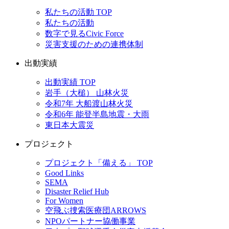
私たちの活動 TOP
私たちの活動
数字で見るCivic Force
災害支援のための連携体制
出動実績
出動実績 TOP
岩手（大槌） 山林火災
令和7年 大船渡山林火災
令和6年 能登半島地震・大雨
東日本大震災
プロジェクト
プロジェクト「備える」 TOP
Good Links
SEMA
Disaster Relief Hub
For Women
空飛ぶ捜索医療団ARROWS
NPOパートナー協働事業