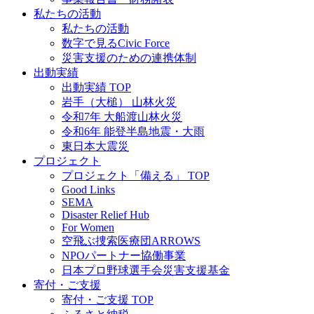
私たちの活動
私たちの活動
数字で見るCivic Force
災害支援のための連携体制
出動実績
出動実績 TOP
岩手（大槌） 山林火災
令和7年 大船渡山林火災
令和6年 能登半島地震・大雨
東日本大震災
プロジェクト
プロジェクト「備える」 TOP
Good Links
SEMA
Disaster Relief Hub
For Women
空飛ぶ捜索医療団ARROWS
NPOパートナー協働事業
日本プロ野球選手会災害支援基金
寄付・ご支援
寄付・ご支援 TOP