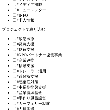
#メディア掲載
#ニュースレター
#INFO
#求人情報
プロジェクトで絞り込む
#緊急医療
#緊急支援
#物資支援
#NPOパートナー協働事業
#企業連携
#移動支援
#トレーラー活用
#避難所支援
#感染症対策
#中長期復興支援
#産業復興基金
#手作り風呂設営
#カーフェリー就航
#人員派遣