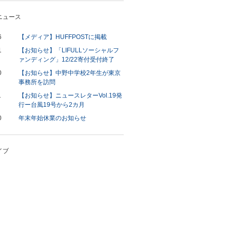
6
【メディア】HUFFPOSTに掲載
1
【お知らせ】「LIFULLソーシャルフ
ァンディング」12/22寄付受付終了
0
【お知らせ】中野中学校2年生が東京
事務所を訪問
1
【お知らせ】ニュースレターVol.19発
行ー台風19号から2カ月
0
年末年始休業のお知らせ