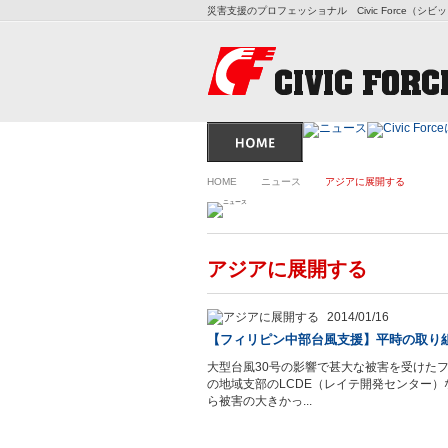
災害支援のプロフェッショナル Civic Force（シ
HOME
ニュース
アジアに展開する
アジアに展開する
2014/01/16
【フィリピン中部台風支援】平時の取り
大型台風30号の影響で甚大な被害を受けたフィ
の地域支部のLCDE（レイテ開発センター
ら被害の大きかっ...