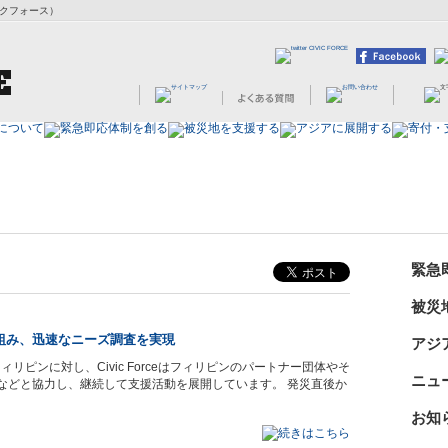
ビックフォース）
緊急
被災
組み、迅速なニーズ調査を実現
アジ
リピンに対し、Civic Forceはフィリピンのパートナー団体やそ
ニュ
）などと協力し、継続して支援活動を展開しています。 発災直後か
お知