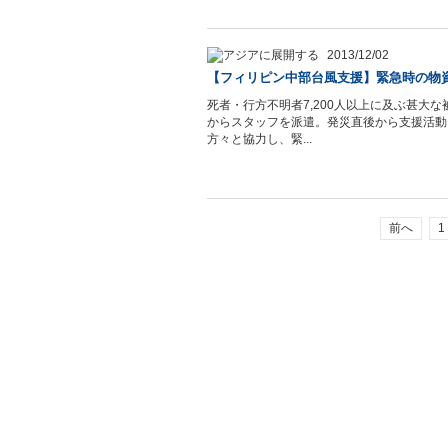
2013/12/02
【フィリピン中部台風支援】緊急時の物
死者・行方不明者7,200人以上に及ぶ甚大な被害
からスタッフを派遣。発災直後から支援活動
方々と協力し、緊...
前へ
1