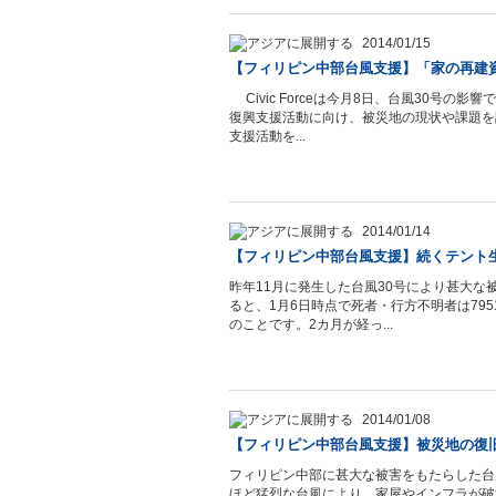
2014/01/15
【フィリピン中部台風支援】「家の再建
Civic Forceは今月8日、台風30号
復興支援活動に向け、被災地の現状や課題を
支援活動を...
2014/01/14
【フィリピン中部台風支援】続くテント
昨年11月に発生した台風30号により甚大
ると、1月6日時点で死者・行方不明者は79
のことです。2カ月が経っ...
2014/01/08
【フィリピン中部台風支援】被災地の復
フィリピン中部に甚大な被害をもたらした台
ほど猛烈な台風により、家屋やインフラが破