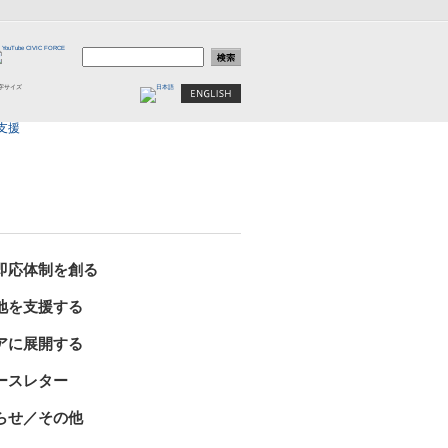
即応体制を創る
地を支援する
アに展開する
ースレター
らせ／その他