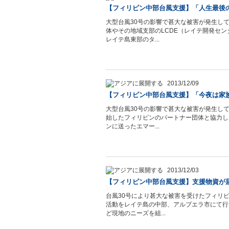
【フィリピン中部台風支援】「人生最後
大型台風30号の影響で甚大な被害が発生してい
体やその地域支部のLCDE（レイテ開発セ
レイテ島東部のタ...
2013/12/09
【フィリピン中部台風支援】「今夜は家
大型台風30号の影響で甚大な被害が発生してい
始したフィリピンのパートナー団体と協力し
ンに送ったエマー...
2013/12/03
【フィリピン中部台風支援】支援物資が
台風30号により甚大な被害を受けたフィリピン中
活動をレイテ島の中部、アルブエラ市にて行
ど現地のニーズを組...