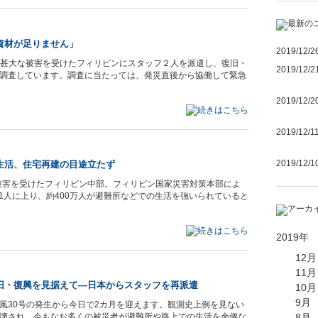
資材が足りません」
2019/12/2
の影響で甚大な被害を受けたフィリピンにスタッフ２人を派遣し、復旧・
2019/12/2
調査しています。調査に当たっては、発災直後から協働して緊急
2019/12/2
2019/12/1
2019/12/1
生活、住宅再建の目途立たず
な被害を受けたフィリピン中部。フィリピン国家災害対策本部によ
51人に上り、約400万人が避難所などでの生活を強いられていると
2019年
12月
11月
旧・復興を見据えて―日本からスタッフを再派遣
10月
9月
風30号の発生から今日で2カ月を迎えます。観測史上例を見ない
8月
壊され、今もなお多くの被災者が避難所や路上での生活を余儀な