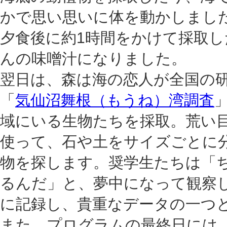
かで思い思いに体を動かしまし
夕食後に約1時間をかけて採取
んの味噌汁になりました。
翌日は、森は海の恋人が全国の
「
気仙沼舞根（もうね）湾調査
域にいる生物たちを採取。荒い
使って、石や土をサイズごとに
物を探します。奨学生たちは「
るんだ」と、夢中になって観察
に記録し、貴重なデータの一つ
また、プログラムの最終日には