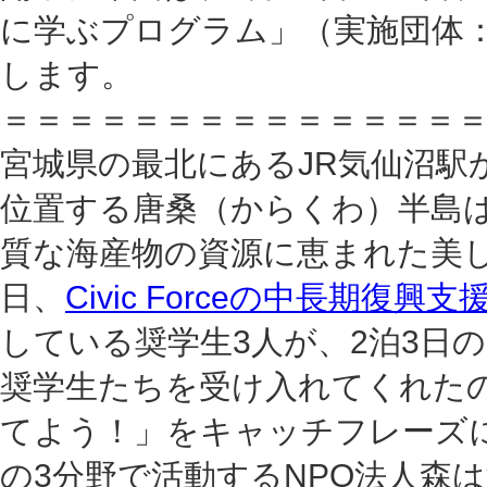
に学ぶプログラム」（実施団体
します。
＝＝＝＝＝＝＝＝＝＝＝＝＝＝
宮城県の最北にあるJR気仙沼駅
位置する唐桑（からくわ）半島
質な海産物の資源に恵まれた美し
日、
Civic Forceの中長期
している奨学生3人が、2泊3日
奨学生たちを受け入れてくれたの
てよう！」をキャッチフレーズ
の3分野で活動するNPO法人森