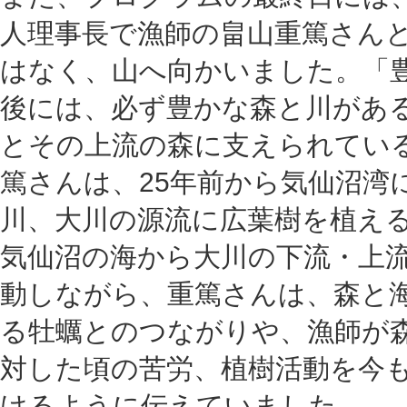
人理事長で漁師の畠山重篤さん
はなく、山へ向かいました。「
後には、必ず豊かな森と川があ
とその上流の森に支えられてい
篤さんは、25年前から気仙沼湾
川、大川の源流に広葉樹を植え
気仙沼の海から大川の下流・上
動しながら、重篤さんは、森と
る牡蠣とのつながりや、漁師が
対した頃の苦労、植樹活動を今
けるように伝えていました。