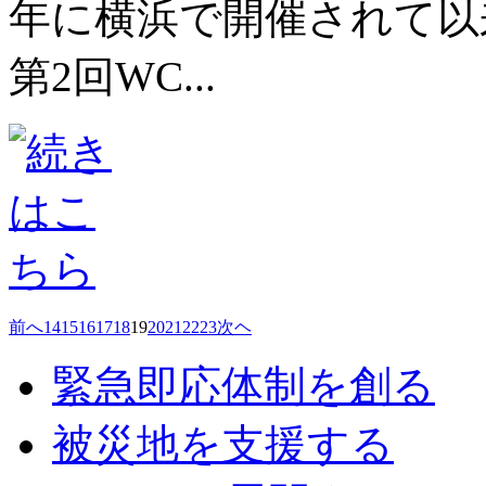
年に横浜で開催されて以来
第2回WC...
前へ
14
15
16
17
18
19
20
21
22
23
次ヘ
緊急即応体制を創る
被災地を支援する