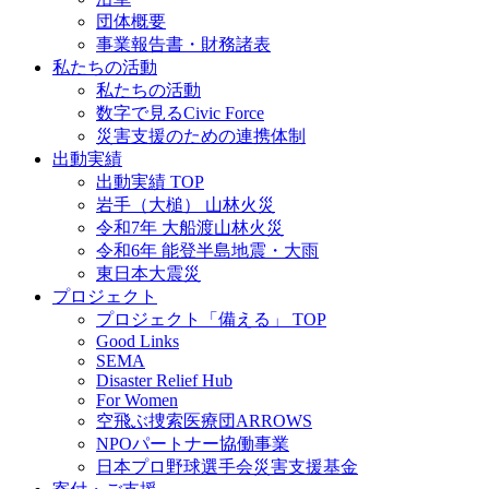
団体概要
事業報告書・財務諸表
私たちの活動
私たちの活動
数字で見るCivic Force
災害支援のための連携体制
出動実績
出動実績 TOP
岩手（大槌） 山林火災
令和7年 大船渡山林火災
令和6年 能登半島地震・大雨
東日本大震災
プロジェクト
プロジェクト「備える」 TOP
Good Links
SEMA
Disaster Relief Hub
For Women
空飛ぶ捜索医療団ARROWS
NPOパートナー協働事業
日本プロ野球選手会災害支援基金