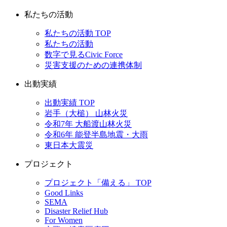
私たちの活動
私たちの活動 TOP
私たちの活動
数字で見るCivic Force
災害支援のための連携体制
出動実績
出動実績 TOP
岩手（大槌） 山林火災
令和7年 大船渡山林火災
令和6年 能登半島地震・大雨
東日本大震災
プロジェクト
プロジェクト「備える」 TOP
Good Links
SEMA
Disaster Relief Hub
For Women