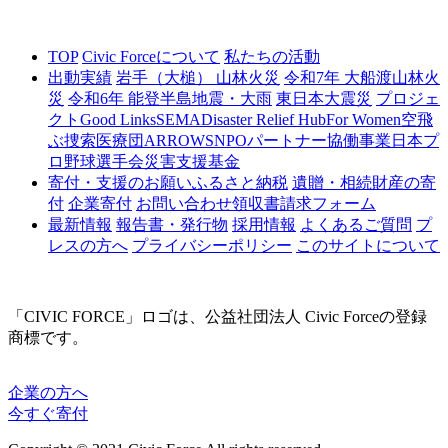
TOP
Civic Forceについて
私たちの活動
出動実績
岩手（大槌） 山林火災
令和7年 大船渡山林火
災
令和6年 能登半島地震・大雨
東日本大震災
プロジェ
クト
Good Links
SEMA
Disaster Relief Hub
For Women
空飛
ぶ捜索医療団ARROWS
NPOパートナー協働事業
日本プ
ロ野球選手会災害支援基金
寄付・支援のお願い
ふるさと納税
遺贈・相続財産の寄
付
企業寄付
お問い合わせ
領収書請求フォーム
最新情報
報告書・発行物
採用情報
よくあるご質問
プ
レスの方へ
プライバシーポリシー
このサイトについて
「CIVIC FORCE」ロゴは、公益社団法人 Civic Forceの登録
商標です。
企業の方へ
今すぐ寄付