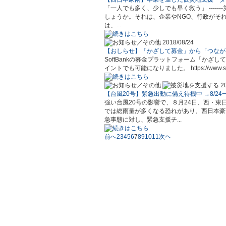
「一人でも多く、少しでも早く救う」 ----
しょうか。それは、企業やNGO、行政がそれぞ
は、...
2018/08/24
【おしらせ】「かざして募金」から「つなが
SoftBankの募金プラットフォーム「かざして
イントでも可能になりました。 https://www.softb
2
【台風20号】緊急出動に備え待機中 →8/2
強い台風20号の影響で、８月24日、西・
では総雨量が多くなる恐れがあり、西日本豪
急事態に対し、緊急支援チ...
前へ
2
3
4
5
6
7
8
9
10
11
次ヘ