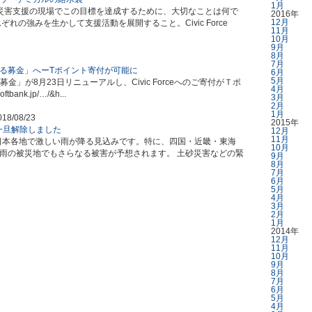
1月
---災害支援の現場でこの目標を達成するために、大切なことは何で
2016年
12月
れの強みを生かして支援活動を展開すること。Civic Force
11月
10月
9月
8月
7月
る募金」へーTポイント寄付が可能に
6月
5月
募金」が8月23日リニューアルし、Civic Forceへのご寄付がＴポ
4月
ank.jp/…/&h...
3月
2月
1月
018/08/23
2015年
4一旦解除しました
12月
11月
東日本各地で激しい雨が降る見込みです。特に、四国・近畿・東海
10月
雨の被災地でもさらなる被害が予想されます。 土砂災害などの緊
9月
8月
7月
6月
5月
4月
3月
2月
1月
2014年
12月
11月
10月
9月
8月
7月
6月
5月
4月