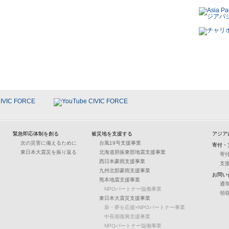
緊急即応体制を創る
被災地を支援する
アジア
次の災害に備えるために
台風19号支援事業
寄付・
東日本大震災を振り返る
北海道胆振東部地震支援事業
寄
西日本豪雨支援事業
支
九州北部豪雨支援事業
お問い
熊本地震支援事業
通
NPOパートナー協働事業
領
東日本大震災支援事業
新・夢を応援×NPOパートナー事業
中長期復興支援事業
NPOパートナー協働事業