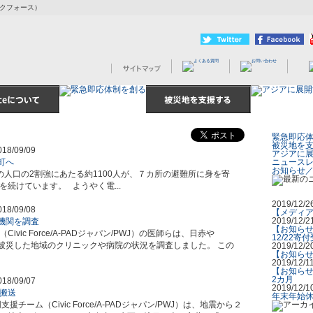
ビックフォース）
緊急即応
被災地を
018/09/09
アジアに
町へ
ニュース
お知らせ
人口の2割強にあたる約1100人が、７カ所の避難所に身を寄
続けています。 ようやく電...
2019/12/2
018/09/08
【メディア
2019/12/2
機関を調査
【お知らせ
ic Force/A-PADジャパン/PWJ）の医師らは、日赤や
12/22寄
、被災した地域のクリニックや病院の状況を調査しました。 この
2019/12/2
【お知らせ
2019/12/1
【お知らせ
2カ月
018/09/07
2019/12/1
搬送
年末年始
ーム（Civic Force/A-PADジャパン/PWJ）は、地震から２