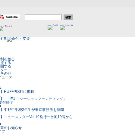
体制を創る
支援する
展開する
レター
／その他
6
】HUFFPOSTに掲載
1
】「LIFULLソーシャルファンディング」
付受付終了
0
】中野中学校2年生が東京事務所を訪問
1
】ニュースレターVol.19発行ー台風19号から
0
休業のお知らせ