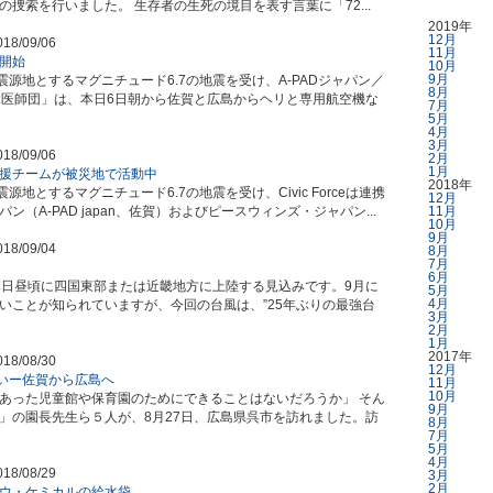
捜索を行いました。 生存者の生死の境目を表す言葉に「72...
2019年
12月
018/09/06
11月
開始
10月
9月
源地とするマグニチュード6.7の地震を受け、A-PADジャパン／
8月
「空飛ぶ医師団」は、本日6日朝から佐賀と広島からヘリと専用航空機な
7月
5月
4月
3月
018/09/06
2月
1月
援チームが被災地で活動中
2018年
地とするマグニチュード6.7の地震を受け、Civic Forceは連携
12月
A-PAD japan、佐賀）およびピースウィンズ・ジャパン...
11月
10月
9月
018/09/04
8月
7月
6月
本日昼頃に四国東部または近畿地方に上陸する見込みです。9月に
5月
4月
いことが知られていますが、今回の台風は、”25年ぶりの最強台
3月
2月
1月
2017年
018/08/30
12月
思いー佐賀から広島へ
11月
10月
にあった児童館や保育園のためにできることはないだろうか」 そん
9月
」の園長先生ら５人が、8月27日、広島県呉市を訪れました。訪
8月
7月
5月
4月
018/08/29
3月
2月
ウ・ケミカルの給水袋