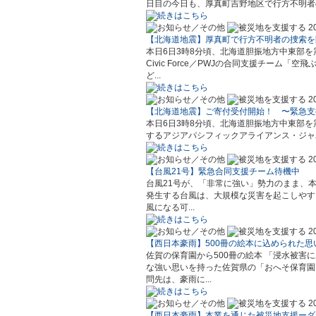
日目の今日も、厚真町吉野地区で行方不明者の
2
【北海道地震】厚真町で行方不明者の捜索を
本日6日3時8分頃、北海道胆振地方中東部を震
Civic Force／PWJの合同支援チーム
ど...
2
【北海道地震】ご寄付受付開始！ 〜緊急支
本日6日3時8分頃、北海道胆振地方中東部を震源
するアジアパシフィックアライアンス・ジャパン（
2
【台風21号】緊急合同支援チーム待機中
台風21号が、「非常に強い」勢力のまま、
発生する台風は、大規模な災害を起こしやす
風になる可...
2
【西日本豪雨】500冊の絵本に込められた
佐賀の保育園から500冊の絵本 「浸水被害
な強い思いを持った佐賀県の「おへそ保育園
問先は、豪雨に...
2
【西日本豪雨】本業を通じた被災地支援ーダ