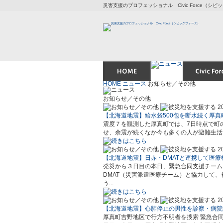
災害支援のプロフェッショナル Civic Force（シ
HOME
ニュース
お知らせ／その他
お知らせ／その他
2
【北海道地震】給水袋500包を断水続く厚真
震度７を観測した厚真町では、7日時点で町の
せ、余震が続くなか今も多くの人が避難生活を
2
【北海道地震】日赤・DMATと連携して医療
発災から３日目の本日、緊急合同支援チーム（Civ
DMAT（災害派遣医療チーム）と協力して
う...
2
【北海道地震】心肺停止の男性を診察・病院
厚真町吉野地区で行方不明者を捜索 緊急合同支援チ