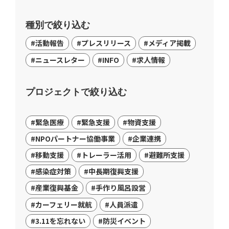
種別で絞り込む
#活動報告
#プレスリリース
#メディア掲載
#ニュースレター
#INFO
#求人情報
プロジェクトで絞り込む
#緊急医療
#緊急支援
#物資支援
#NPOパートナー協働事業
#企業連携
#移動支援
#トレーラー活用
#避難所支援
#感染症対策
#中長期復興支援
#産業復興基金
#手作り風呂設営
#カーフェリー就航
#人員派遣
#3.11を忘れない
#防災イベント