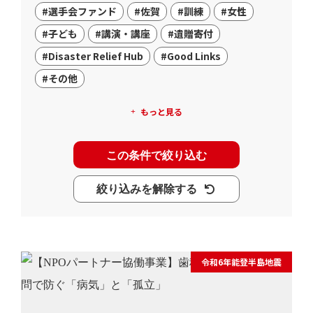
#選手会ファンド
#佐賀
#訓練
#女性
#子ども
#講演・講座
#遺贈寄付
#Disaster Relief Hub
#Good Links
#その他
もっと見る
この条件で絞り込む
絞り込みを解除する
令和6年能登半島地震