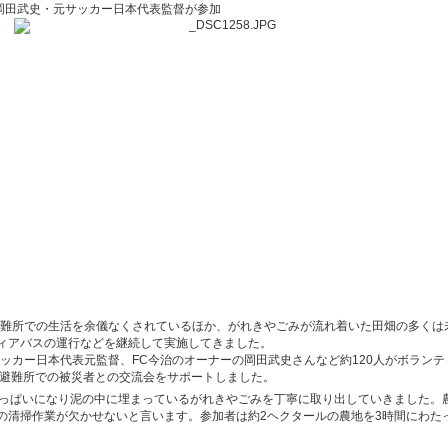
岡田武史・元サッカー日本代表監督が参加
所での生活を余儀なくされているほか、がれきやごみが流れ着いた田畑の多くは未だに清
ィアバスの運行などを継続して実施してきました。
カー日本代表元監督、FC今治のオーナーの岡田武史さんなど約120人がボランティアと
た避難所での被災者との交流会をサポートしました。
いっぱいになり泥の中に埋まっているがれきやごみを丁寧に取り出していきました。
の清掃作業が欠かせないと言います。参加者は約2ヘクタールの農地を3時間にわた