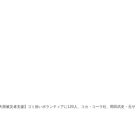
大雨被災者支援】ゴミ拾いボランティアに120人、コカ・コーラ社、岡田武史・元