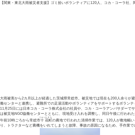
【関東・東北大雨被災者支援】ゴミ拾いボランティアに120人、コカ・コーラ社、
大雨被害から2カ月以上が経過した茨城県常総市。被災地では現在も200人余りが避難
働センターと連携し、避難所での足湯活動やボランティアをサポートするボランテ
11月25日には日本コカ・コーラ株式会社の社員や、コカ・コーラアンバサダーでサッ
は被災地NGO協働センターとともに、現地受け入れを調整し、同日午後に行われ
じゅっ
かまち
午前10時ごろから常総市
十
花町
の農地で行われた清掃作業では、120人が敷地幅
り、トラクターなど農機をいれてしまうと故障、事故の原因になるため、手作業で