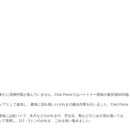
掃作業が進んでいません。Civic Forceではパートナー団体の被災地NGO協
して参加し、農地に流れ着いたがれきの撤去作業を行いました。Civic Force
農地には鉄パイプ、木片などのがれきや、空き缶、瓶などのごみが流れ着いてお
って清掃し、計1・5トンのがれき、ごみを拾い集めました。