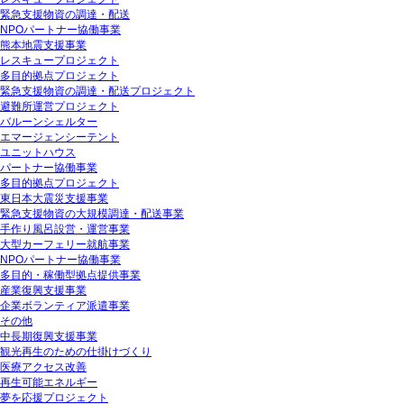
緊急支援物資の調達・配送
NPOパートナー協働事業
熊本地震支援事業
レスキュープロジェクト
多目的拠点プロジェクト
緊急支援物資の調達・配送プロジェクト
避難所運営プロジェクト
バルーンシェルター
エマージェンシーテント
ユニットハウス
パートナー協働事業
多目的拠点プロジェクト
東日本大震災支援事業
緊急支援物資の大規模調達・配送事業
手作り風呂設営・運営事業
大型カーフェリー就航事業
NPOパートナー協働事業
多目的・稼働型拠点提供事業
産業復興支援事業
企業ボランティア派遣事業
その他
中長期復興支援事業
観光再生のための仕掛けづくり
医療アクセス改善
再生可能エネルギー
夢を応援プロジェクト