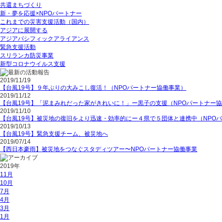
共還まちづくり
新・夢を応援×NPOパートナー
これまでの災害支援活動（国内）
アジアに展開する
アジアパシフィックアライアンス
緊急支援活動
スリランカ防災事業
新型コロナウイルス支援
2019/11/19
【台風19号】９年ぶりの大みこし復活！（NPOパートナー協働事業）
2019/11/12
【台風19号】「泥まみれだった家がきれいに！」ー黒子の支援（NPOパートナー
2019/11/10
【台風19号】被災地の復旧をより迅速・効率的にー４県で５団体と連携中（NPO
2019/10/13
【台風19号】緊急支援チーム、被災地へ
2019/07/14
【西日本豪雨】被災地をつなぐスタディツアー〜NPOパートナー協働事業
2019年
11月
10月
7月
4月
3月
1月