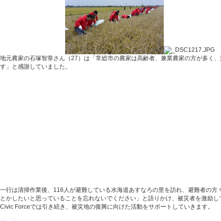
地元農家の石塚智章さん（27）は「常総市の農家は高齢者、兼業農家の方が多く
す」と感謝していました。
一行は清掃作業後、116人が避難している水海道あすなろの里を訪れ、避難者の
とかしたいと思っていることを忘れないでください」と語りかけ、被災者を激励し
Civic Forceでは引き続き、被災地の復興に向けた活動をサポートしていきます。