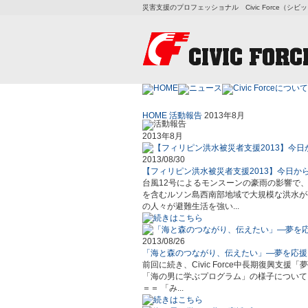
災害支援のプロフェッショナル Civic Force（シ
HOME
活動報告
2013年8月
2013年8月
2013/08/30
【フィリピン洪水被災者支援2013】今日か
台風12号によるモンスーンの豪雨の影響で、
を含むルソン島西南部地域で大規模な洪水が
の人々が避難生活を強い...
2013/08/26
「海と森のつながり、伝えたい」―夢を応援
前回に続き、Civic Force中長期復興
「海の男に学ぶプログラム」の様子について
＝＝ 「み...