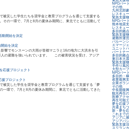
緊急支援
NPOパー
その他
九州北部
レスキュ
日本大震災で被災した学生たちを奨学金と教育プログラムを通じて支援する
緊急支援
NPOパー
。その一環で、7月と8月の夏休み期間に、東北でともに活動して
熊本地震
レスキュ
多目的拠
緊急支援
避難所運
バルーン
エマージ
動開始を決定
ユニット
近した影響でモンスーンの大雨が首都マニラと16の地方に大洪水を引
パートナ
0万人の避難を強いられています。 この被害状況を受け、アジア
多目的拠
東日本大
緊急支援
手作り風
大型カー
NPOパー
多目的・
産業復興
応援プロジェクト
企業ボラ
日本大震災で被災した学生を奨学金と教育プログラムを通じて支援する「夢
その他
の一環で、7月と8月の夏休み期間に、東北でともに活動してきた
中長期復
観光再生
医療アク
再生可能
夢を応援
共還まち
新・夢を応
これまで
アジアに
アジアパ
緊急支援
スリラン