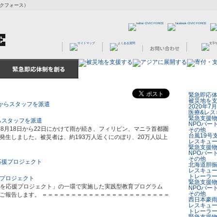
ビックフォース）
緊急即応
被災地を
2020年
医療&レス
緊急支援
らスタッフを派遣
NPOパー
8月18日から22日にかけて雨が続き、フィリピン、マニラ首都圏
その他
台風19号
発生しました。被災者は、約193万人近くにのぼり、20万人以上
レスキュ
緊急支援
NPOパー
その他
北海道胆
レスキュ
トレーラ
プロジェクト
緊急支援
支援「夢を応援プロジェクト」の一環で実施した実践型教育プログラム
NPOパー
その他
ご報告します。 ＝＝＝＝＝＝＝＝＝＝＝＝＝＝＝＝＝＝＝＝＝＝
西日本豪
レスキュ
トレーラ