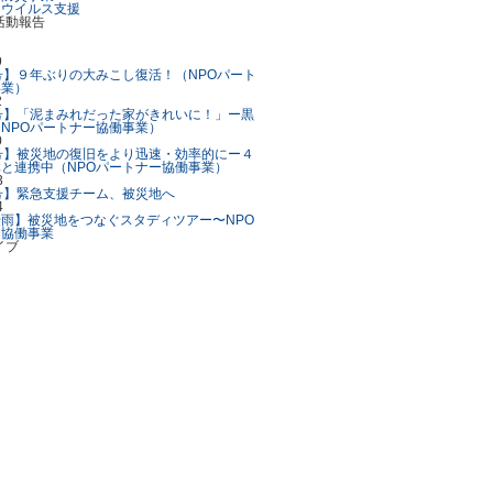
ナウイルス支援
9
号】９年ぶりの大みこし復活！（NPOパート
事業）
2
号】「泥まみれだった家がきれいに！」ー黒
NPOパートナー協働事業）
0
号】被災地の復旧をより迅速・効率的にー４
と連携中（NPOパートナー協働事業）
3
号】緊急支援チーム、被災地へ
4
雨】被災地をつなぐスタディツアー〜NPO
ー協働事業