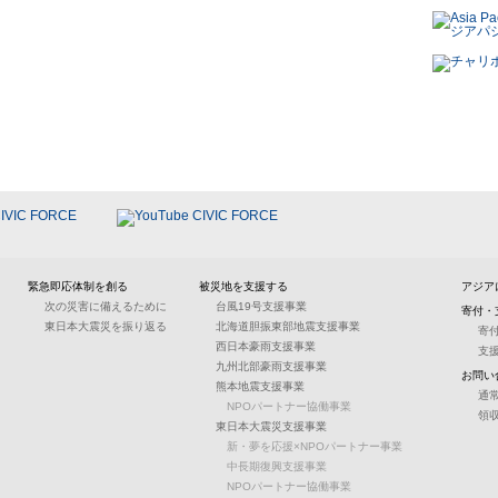
緊急即応体制を創る
被災地を支援する
アジア
次の災害に備えるために
台風19号支援事業
寄付・
東日本大震災を振り返る
北海道胆振東部地震支援事業
寄
西日本豪雨支援事業
支
九州北部豪雨支援事業
お問い
熊本地震支援事業
通
NPOパートナー協働事業
領
東日本大震災支援事業
新・夢を応援×NPOパートナー事業
中長期復興支援事業
NPOパートナー協働事業