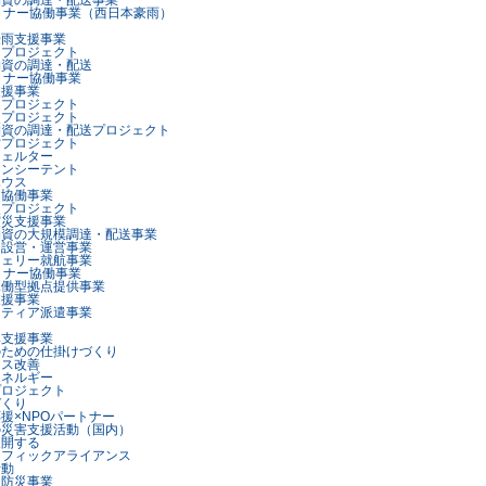
物資の調達・配送事業
トナー協働事業（西日本豪雨）
豪雨支援事業
ープロジェクト
物資の調達・配送
トナー協働事業
支援事業
ープロジェクト
点プロジェクト
物資の調達・配送プロジェクト
営プロジェクト
シェルター
ェンシーテント
ハウス
ー協働事業
点プロジェクト
震災支援事業
物資の大規模調達・配送事業
呂設営・運営事業
フェリー就航事業
トナー協働事業
稼働型拠点提供事業
支援事業
ンティア派遣事業
興支援事業
のための仕掛けづくり
セス改善
エネルギー
プロジェクト
づくり
援×NPOパートナー
の災害支援活動（国内）
展開する
シフィックアライアンス
活動
カ防災事業