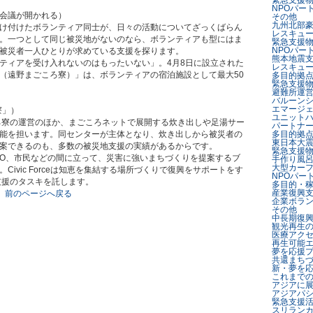
緊急支援
NPOパー
会議が開かれる）
その他
九州北部
け付けたボランティア同士が、日々の活動についてざっくばらん
レスキュ
。一つとして同じ被災地がないのなら、ボランティアも型にはま
緊急支援
NPOパー
被災者一人ひとりが求めている支援を探ります。
熊本地震
ティアを受け入れないのはもったいない」。4月8日に設立された
レスキュ
（遠野まごころ寮）」は、ボランティアの宿泊施設として最大50
多目的拠
緊急支援
避難所運
バルーン
エマージ
寮」）
ユニット
ろ寮の運営のほか、まごころネットで展開する炊き出しや足湯サー
パートナ
能を担います。同センターが主体となり、炊き出しから被災者の
多目的拠
東日本大
案できるのも、多数の被災地支援の実績があるからです。
緊急支援
PO/NGO、市民などの間に立って、災害に強いまちづくりを提案するブ
手作り風
大型カー
ivic Forceは知恵を集結する場所づくりで復興をサポートをす
NPOパー
支援のタスキを託します。
多目的・
産業復興
前のページへ戻る
企業ボラ
その他
中長期復
観光再生
医療アク
再生可能
夢を応援
共還まち
新・夢を応
これまで
アジアに
アジアパ
緊急支援
スリラン