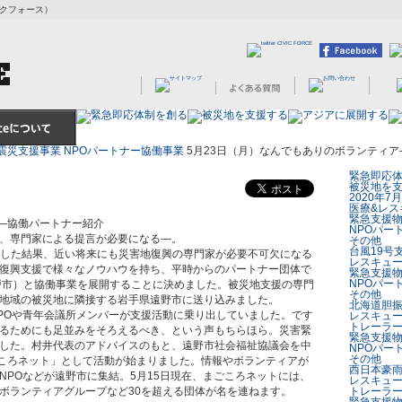
ビックフォース）
震災支援事業
NPOパートナー協働事業
5月23日（月）なんでもありのボランティ
緊急即応
被災地を
2020年
医療&レス
緊急支援
ア―協働パートナー紹介
NPOパー
、専門家による提言が必要になる―。
その他
台風19号
程を予測した結果、近い将来にも災害地復興の専門家が必要不可欠になる
レスキュ
復興支援で様々なノウハウを持ち、平時からのパートナー団体で
緊急支援
NPOパー
戸市）と協働事業を展開することに決めました。被災地支援の専門
その他
地域の被災地に隣接する岩手県遠野市に送り込みました。
北海道胆
POや青年会議所メンバーが支援活動に乗り出していました。です
レスキュ
トレーラ
るためにも足並みをそろえるべき、という声もちらほら。災害緊
緊急支援
した。村井代表のアドバイスのもと、遠野市社会福祉協議会を中
NPOパー
その他
ごころネット」として活動が始まりました。情報やボランティアが
西日本豪
NPOなどが遠野市に集結。5月15日現在、まごころネットには、
レスキュ
ボランティアグループなど30を超える団体が名を連ねます。
トレーラ