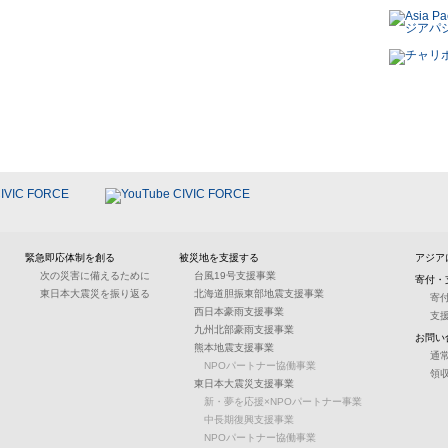
緊急即応体制を創る
被災地を支援する
アジア
次の災害に備えるために
台風19号支援事業
寄付・
東日本大震災を振り返る
北海道胆振東部地震支援事業
寄
西日本豪雨支援事業
支
九州北部豪雨支援事業
お問い
熊本地震支援事業
通
NPOパートナー協働事業
領
東日本大震災支援事業
新・夢を応援×NPOパートナー事業
中長期復興支援事業
NPOパートナー協働事業