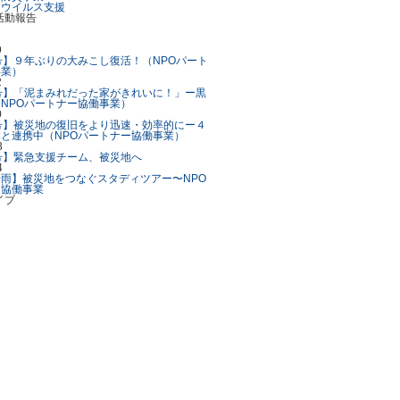
ナウイルス支援
9
号】９年ぶりの大みこし復活！（NPOパート
事業）
2
号】「泥まみれだった家がきれいに！」ー黒
NPOパートナー協働事業）
0
号】被災地の復旧をより迅速・効率的にー４
と連携中（NPOパートナー協働事業）
3
号】緊急支援チーム、被災地へ
4
雨】被災地をつなぐスタディツアー〜NPO
ー協働事業