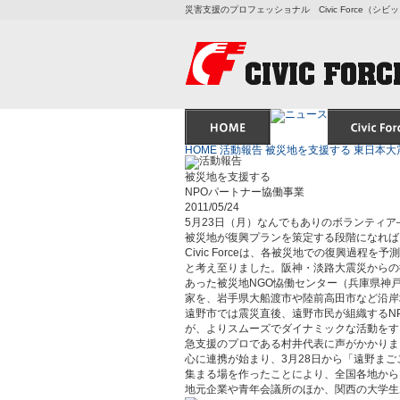
災害支援のプロフェッショナル Civic Force（シ
HOME
活動報告
被災地を支援する
東日本大
被災地を支援する
NPOパートナー協働事業
2011/05/24
5月23日（月）なんでもありのボランティ
被災地が復興プランを策定する段階になれば
Civic Forceは、各被災地での復興過
と考え至りました。阪神・淡路大震災からの
あった被災地NGO恊働センター（兵庫県神
家を、岩手県大船渡市や陸前高田市など沿岸
遠野市では震災直後、遠野市民が組織するN
が、よりスムーズでダイナミックな活動をす
急支援のプロである村井代表に声がかかりま
心に連携が始まり、3月28日から「遠野ま
集まる場を作ったことにより、全国各地から
地元企業や青年会議所のほか、関西の大学生