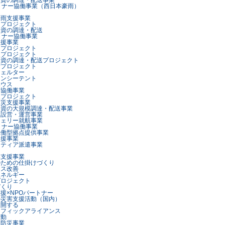
物資の調達・配送事業
トナー協働事業（西日本豪雨）
豪雨支援事業
ープロジェクト
物資の調達・配送
トナー協働事業
支援事業
ープロジェクト
点プロジェクト
物資の調達・配送プロジェクト
営プロジェクト
シェルター
ェンシーテント
ハウス
ー協働事業
点プロジェクト
震災支援事業
物資の大規模調達・配送事業
呂設営・運営事業
フェリー就航事業
トナー協働事業
稼働型拠点提供事業
支援事業
ンティア派遣事業
興支援事業
のための仕掛けづくり
セス改善
エネルギー
プロジェクト
づくり
援×NPOパートナー
の災害支援活動（国内）
展開する
シフィックアライアンス
活動
カ防災事業