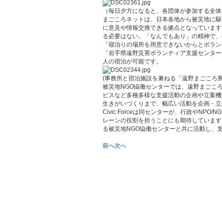
（毎日夕方になると、各団体が参加する全体
まごころネットは、日本各地から被災地に駆
に意見や情報交換できる拠点となっています
る必要はない。「なんでもあり」の精神で、
「寝泊りの場所を用意できないからとボラン
「岩手県遠野災害ボランティア支援センター
人の宿泊が可能です。
(事務所と宿泊施設を兼ねる「遠野まごころ
被災地NGO恊働センターでは、遠野まごこ
ビスなど多種多様な支援活動の企画や立案機
生きがいづくりまで、幅広い活動を企画・立
Civic Forceは同センターが、行政やN
レーンの役割を担うことにも期待しています。C
る被災地NGO恊働センターと共に活動し、
前へ
次へ