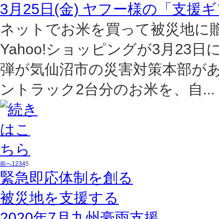
3月25日(金) ヤフー様の「支
ネットでお米を買って被災地に
Yahoo!ショッピングが3月2
弾が気仙沼市の災害対策本部が
ントラック2台分のお米を、自...
前へ
1
2
3
4
5
緊急即応体制を創る
被災地を支援する
2020年7月九州豪雨支援