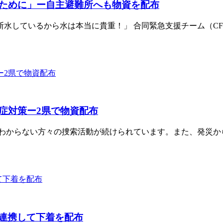
ために」ー自主避難所へも物資を配布
しているから水は本当に貴重！」 合同緊急支援チーム（CF/A
症対策ー2県で物資配布
がわからない方々の捜索活動が続けられています。また、発災か
と連携して下着を配布