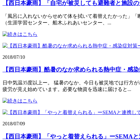
【西日本豪雨】「自宅が被災しても避難者と施設の
「風呂に入れないからせめて体を拭いて着替えたかった」「断水
（生涯学習センター、船木ふれあいセンター、...
2018/07/10
【西日本豪雨】酷暑のなか求められる熱中症・感染
日中気温35度以上ー。 猛暑のなか、今日も被災地では行方
疲労が見え始めています。必要な物資を迅速に届けると...
2018/07/09
【西日本豪雨】「やっと着替えられる」ーSEMA