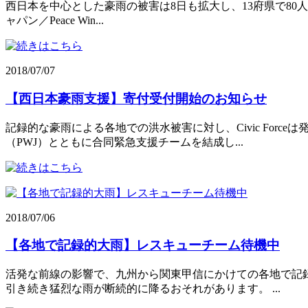
西日本を中心とした豪雨の被害は8日も拡大し、13府県で80人以上
ャパン／Peace Win...
2018/07/07
【西日本豪雨支援】寄付受付開始のお知らせ
記録的な豪雨による各地での洪水被害に対し、Civic For
（PWJ）とともに合同緊急支援チームを結成し...
2018/07/06
【各地で記録的大雨】レスキューチーム待機中
活発な前線の影響で、九州から関東甲信にかけての各地で記
引き続き猛烈な雨が断続的に降るおそれがあります。 ...