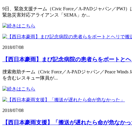
9日、緊急支援チーム（Civic Force／A-PADジャ
緊急災害対応アライアンス「SEMA」か...
2018/07/08
【西日本豪雨】まび記念病院の患者らをボートとヘ
捜索救助チーム（Civic Force／A-PADジャパン／Pea
を含むレスキュー隊員が...
2018/07/08
【西日本豪雨支援】「搬送が遅れたら命が危なかっ