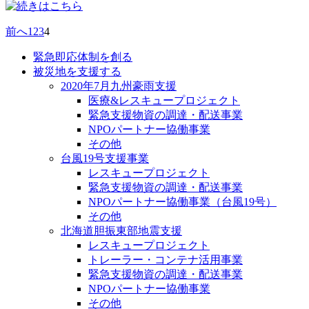
前へ
1
2
3
4
緊急即応体制を創る
被災地を支援する
2020年7月九州豪雨支援
医療&レスキュープロジェクト
緊急支援物資の調達・配送事業
NPOパートナー協働事業
その他
台風19号支援事業
レスキュープロジェクト
緊急支援物資の調達・配送事業
NPOパートナー協働事業（台風19号）
その他
北海道胆振東部地震支援
レスキュープロジェクト
トレーラー・コンテナ活用事業
緊急支援物資の調達・配送事業
NPOパートナー協働事業
その他