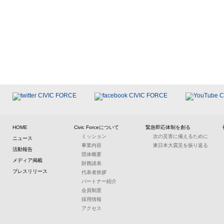
HOME
Civic Forceについて
緊急即応体制を創る
ミッション
次の災害に備えるために
ニュース
事業内容
東日本大震災を振り返る
活動報告
団体概要
メディア掲載
財務諸表
プレスリリース
代表者挨拶
パートナー紹介
会員制度
採用情報
アクセス