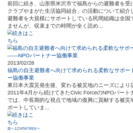
前回に続き、山形県米沢市で福島からの避難者を受
クラブやまがた生活協同組合」の活動について紹介
避難者を大規模にサポートしている民間組織は全国
ませんが、収束までの時間が全く読め...
2013/02/28
福島の自主避難者へ向けて求められる柔軟なサポート
ー協働事業
東日本大震災発生後、変わる被災地のニーズにより
2011年4月から続けてきたCivic ForceのNPOパ
では、中長期的な視点で地域の復興に貢献する被災
ポートしていま...
前へ
1
2
3
4
5
6
7
8
9
次ヘ