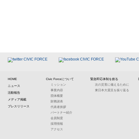
HOME
Civic Forceについて
緊急即応体制を創る
ミッション
次の災害に備えるために
ニュース
事業内容
東日本大震災を振り返る
活動報告
団体概要
メディア掲載
財務諸表
プレスリリース
代表者挨拶
パートナー紹介
会員制度
採用情報
アクセス