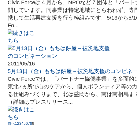
Civic Forceは４月から、NPOなど７団体と「パ
開しています。同事業は特定地域にとらわれず、専門
携して生活再建支援を行う枠組みです。5/13から5/16
Fo...
2011/05/16
5月13日（金）もちは餅屋－被災地支援のコンビネ
Civic Forceでは、「パートナー協働事業」を多
東北7ヵ所で心のケアから、個人ボランティア等の
る仕組みづくりまで、北は盛岡から、南は南相馬ま
（詳細はプレスリリース...
前へ
1
2
3
4
5
6
7
8
9